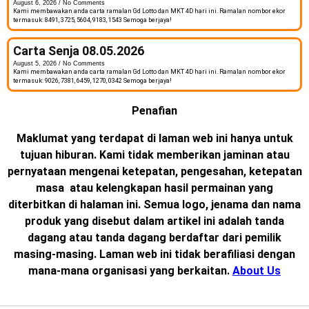
August 6, 2026
No Comments
Kami membawakan anda carta ramalan Gd Lotto dan MKT 4D hari ini. Ramalan nombor ekor
termasuk: 8491, 3725, 5604, 9183, 1543 Semoga berjaya!
Carta Senja 08.05.2026
August 5, 2026
No Comments
Kami membawakan anda carta ramalan Gd Lotto dan MKT 4D hari ini. Ramalan nombor ekor
termasuk: 9026, 7381, 6459, 1270, 0342 Semoga berjaya!
Penafian
Maklumat yang terdapat di laman web ini hanya untuk
tujuan hiburan. Kami tidak memberikan jaminan atau
pernyataan mengenai ketepatan, pengesahan, ketepatan
masa atau kelengkapan hasil permainan yang
diterbitkan di halaman ini. Semua logo, jenama dan nama
produk yang disebut dalam artikel ini adalah tanda
dagang atau tanda dagang berdaftar dari pemilik
masing-masing. Laman web ini tidak berafiliasi dengan
mana-mana organisasi yang berkaitan.
About Us