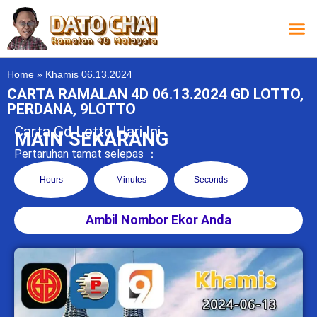
Carta L
Carta 
Carta
Carta S
Lucky D
Lucky
Chatbox 4D
Home
»
Khamis 06.13.2024
CARTA RAMALAN 4D 06.13.2024 GD LOTTO,
PERDANA, 9LOTTO
Carta Gd Lotto Hari Ini
MAIN SEKARANG
Pertaruhan tamat selepas ：
Hours
Minutes
Seconds
Ambil Nombor Ekor Anda