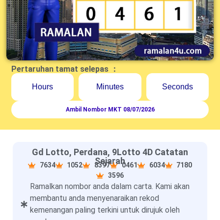
Pertaruhan tamat selepas ：
Hours
Minutes
Seconds
Ambil Nombor MKT 08/07/2026
Gd Lotto, Perdana, 9Lotto 4D Catatan
Sejarah
7634
1052
8397
0461
6034
7180
3596
Ramalkan nombor anda dalam carta. Kami akan
membantu anda menyenaraikan rekod
kemenangan paling terkini untuk dirujuk oleh