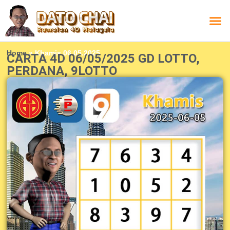
Carta L
Carta 
Carta
Carta S
Lucky D
Lucky
Chatbox 4D
Home
»
Khamis 06.05.2025
CARTA 4D 06/05/2025 GD LOTTO,
PERDANA, 9LOTTO