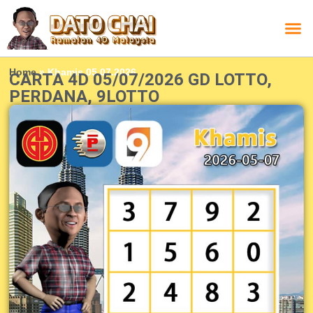
Carta L
Carta 
Carta
Carta S
Lucky D
Lucky
Chatbox 4D
Home
»
Khamis 05.07.2026
CARTA 4D 05/07/2026 GD LOTTO,
PERDANA, 9LOTTO