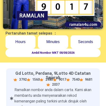
Pertaruhan tamat selepas ：
Hours
Minutes
Seconds
Ambil Nombor MKT 08/08/2026
Gd Lotto, Perdana, 9Lotto 4D Catatan
Sejarah
3792
1560
2483
9017
7540
9681
2037
Ramalkan nombor anda dalam carta. Kami akan
membantu anda menyenaraikan rekod
kemenangan paling terkini untuk dirujuk oleh