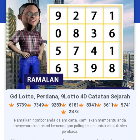
Gd Lotto, Perdana, 9Lotto 4D Catatan Sejarah
5739
7349
9283
6181
8341
3611
5741
2873
Ramalkan nombor anda dalam carta. Kami akan membantu anda
menyenaraikan rekod kemenangan paling terkini untuk dirujuk oleh
pembaca.