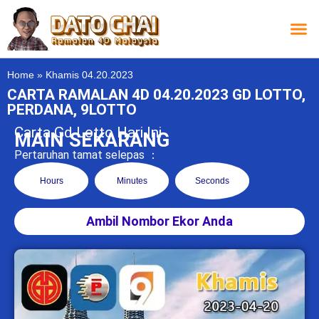
Carta L
Carta 
Carta
Carta S
Lucky D
Lucky
Chatbox 4D
Home
»
Khamis 04.20.2023
CARTA RAMALAN 4D 04.20.2023 GD LOTTO,
PERDANA, 9LOTTO
Carta Gd Lotto Hari Ini
MAIN SEKARANG
Pertaruhan tamat selepas ：
Hours
Minutes
Seconds
Ambil Nombor Ekor Anda