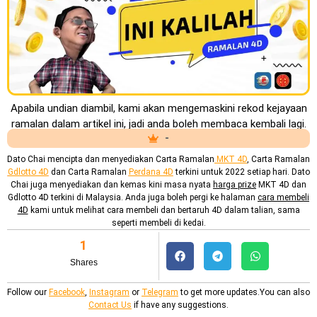
Apabila undian diambil, kami akan mengemaskini rekod kejayaan
ramalan dalam artikel ini, jadi anda boleh membaca kembali lagi.
-
Dato Chai mencipta dan menyediakan
Carta Ramalan
MKT 4D
, Carta Ramalan
Gdlotto 4D
dan Carta Ramalan
Perdana 4D
terkini untuk 2022 setiap hari. Dato
Chai juga menyediakan dan kemas kini masa nyata
harga prize
MKT 4D dan
Gdlotto 4D terkini di Malaysia. Anda juga boleh pergi ke halaman
cara membeli
4D
kami untuk melihat cara membeli dan bertaruh 4D dalam talian, sama
seperti membeli di kedai.
1
Shares
Follow our
Facebook
,
Instagram
or
Telegram
to get more updates.You can also
Contact Us
if have any suggestions.