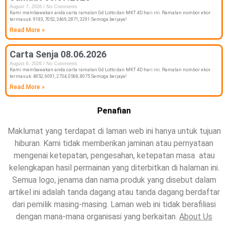
August 7, 2026
No Comments
Kami membawakan anda carta ramalan Gd Lotto dan MKT 4D hari ini. Ramalan nombor ekor
termasuk: 9183, 7052, 3469, 2871, 3291 Semoga berjaya!
Read More »
Carta Senja 08.06.2026
August 6, 2026
No Comments
Kami membawakan anda carta ramalan Gd Lotto dan MKT 4D hari ini. Ramalan nombor ekor
termasuk: 4852, 6091, 2734, 0568, 8075 Semoga berjaya!
Read More »
Penafian
Maklumat yang terdapat di laman web ini hanya untuk tujuan
hiburan. Kami tidak memberikan jaminan atau pernyataan
mengenai ketepatan, pengesahan, ketepatan masa atau
kelengkapan hasil permainan yang diterbitkan di halaman ini.
Semua logo, jenama dan nama produk yang disebut dalam
artikel ini adalah tanda dagang atau tanda dagang berdaftar
dari pemilik masing-masing. Laman web ini tidak berafiliasi
dengan mana-mana organisasi yang berkaitan.
About Us