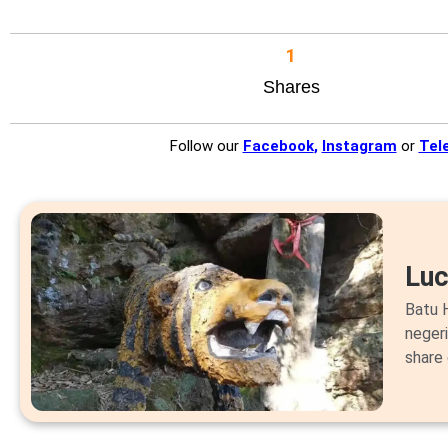
1
Shares
Follow our
Facebook
,
Instagram
or
Tel
Lu
Batu H
neger
share