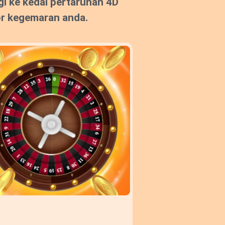
gi ke kedai pertaruhan 4D
or kegemaran anda.