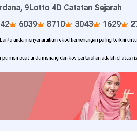
rdana, 9Lotto 4D Catatan Sejarah
142
6039
8710
3043
1629
2
ntu anda menyenaraikan rekod kemenangan paling terkini untuk
pu membuat anda menang dan kos pertaruhan adalah di atas risi