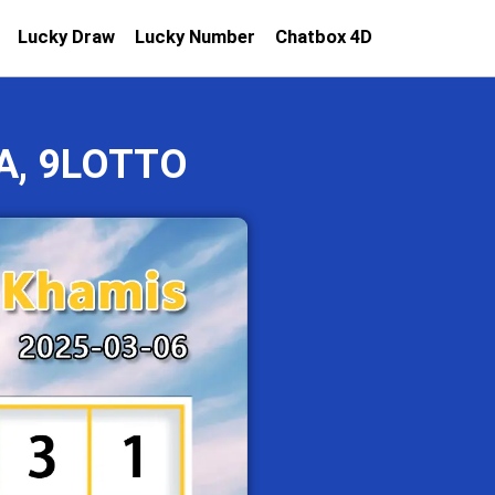
Lucky Draw
Lucky Number
Chatbox 4D
A, 9LOTTO