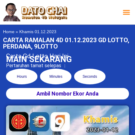
Carta L
Carta 
Carta
Carta S
Lucky D
Lucky
Chatbox 4D
Home
»
Khamis 01.12.2023
CARTA RAMALAN 4D 01.12.2023 GD LOTTO,
PERDANA, 9LOTTO
Carta Gd Lotto Hari Ini
MAIN SEKARANG
Pertaruhan tamat selepas ：
Hours
Minutes
Seconds
Ambil Nombor Ekor Anda