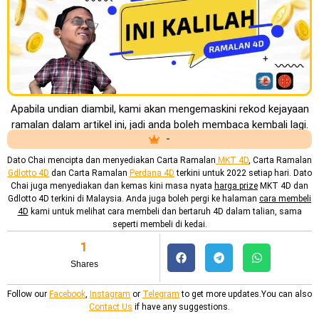
Apabila undian diambil, kami akan mengemaskini rekod kejayaan
ramalan dalam artikel ini, jadi anda boleh membaca kembali lagi.
-
Dato Chai mencipta dan menyediakan
Carta Ramalan
MKT 4D
, Carta Ramalan
Gdlotto 4D
dan Carta Ramalan
Perdana 4D
terkini untuk 2022 setiap hari. Dato
Chai juga menyediakan dan kemas kini masa nyata
harga prize
MKT 4D dan
Gdlotto 4D terkini di Malaysia. Anda juga boleh pergi ke halaman
cara membeli
4D
kami untuk melihat cara membeli dan bertaruh 4D dalam talian, sama
seperti membeli di kedai.
1
Shares
Follow our
Facebook
,
Instagram
or
Telegram
to get more updates.You can also
Contact Us
if have any suggestions.