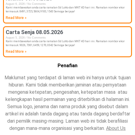
August 6, 2026
No Comments
Kami membawakan anda carta ramalan Gd Lotto dan MKT 4D hari ini. Ramalan nombor ekor
termasuk: 8491, 3725, 5604, 9183, 1543 Semoga berjaya!
Read More »
Carta Senja 08.05.2026
August 5, 2026
No Comments
Kami membawakan anda carta ramalan Gd Lotto dan MKT 4D hari ini. Ramalan nombor ekor
termasuk: 9026, 7381, 6459, 1270, 0342 Semoga berjaya!
Read More »
Penafian
Maklumat yang terdapat di laman web ini hanya untuk tujuan
hiburan. Kami tidak memberikan jaminan atau pernyataan
mengenai ketepatan, pengesahan, ketepatan masa atau
kelengkapan hasil permainan yang diterbitkan di halaman ini.
Semua logo, jenama dan nama produk yang disebut dalam
artikel ini adalah tanda dagang atau tanda dagang berdaftar
dari pemilik masing-masing. Laman web ini tidak berafiliasi
dengan mana-mana organisasi yang berkaitan.
About Us