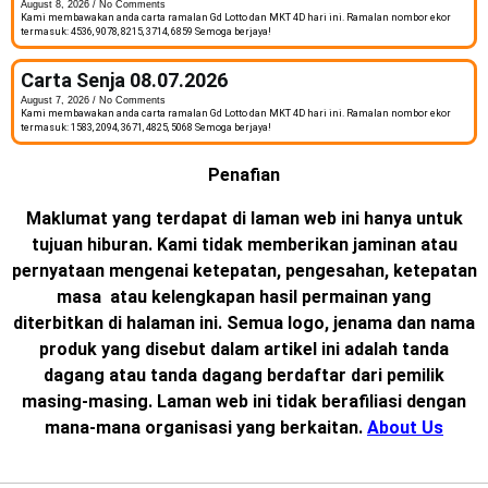
August 8, 2026
No Comments
Kami membawakan anda carta ramalan Gd Lotto dan MKT 4D hari ini. Ramalan nombor ekor
termasuk: 4536, 9078, 8215, 3714, 6859 Semoga berjaya!
Carta Senja 08.07.2026
August 7, 2026
No Comments
Kami membawakan anda carta ramalan Gd Lotto dan MKT 4D hari ini. Ramalan nombor ekor
termasuk: 1583, 2094, 3671, 4825, 5068 Semoga berjaya!
Penafian
Maklumat yang terdapat di laman web ini hanya untuk
tujuan hiburan. Kami tidak memberikan jaminan atau
pernyataan mengenai ketepatan, pengesahan, ketepatan
masa atau kelengkapan hasil permainan yang
diterbitkan di halaman ini. Semua logo, jenama dan nama
produk yang disebut dalam artikel ini adalah tanda
dagang atau tanda dagang berdaftar dari pemilik
masing-masing. Laman web ini tidak berafiliasi dengan
mana-mana organisasi yang berkaitan.
About Us