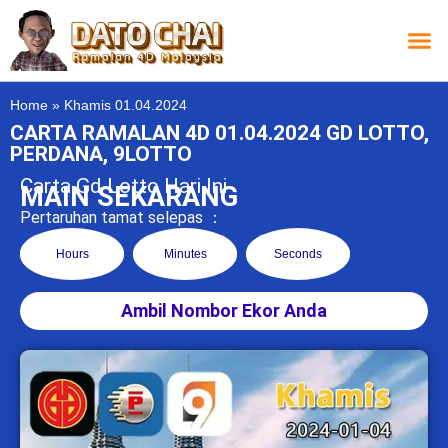
Carta L
Carta 
Carta
Carta S
Lucky D
Lucky
Chatbox 4D
Home
»
Khamis 01.04.2024
CARTA RAMALAN 4D 01.04.2024 GD LOTTO,
PERDANA, 9LOTTO
Carta Gd Lotto Hari Ini
MAIN SEKARANG
Pertaruhan tamat selepas ：
Hours
Minutes
Seconds
Ambil Nombor Ekor Anda