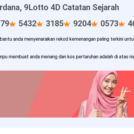
rdana, 9Lotto 4D Catatan Sejarah
079
5432
3185
9204
0573
4
ntu anda menyenaraikan rekod kemenangan paling terkini untuk
pu membuat anda menang dan kos pertaruhan adalah di atas risi