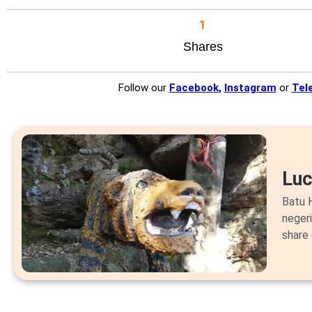
1
Shares
Follow our
Facebook
,
Instagram
or
Tel
Lu
Batu H
neger
share