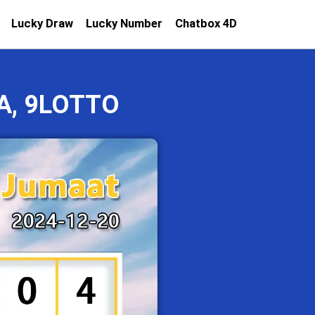
Lucky Draw
Lucky Number
Chatbox 4D
A, 9LOTTO