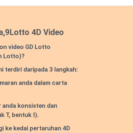
a,9Lotto 4D Video
on video GD Lotto
n Lotto)?
 terdiri daripada 3 langkah:
emaran anda dalam carta
 anda konsisten dan
k T, bentuk I).
gi ke kedai pertaruhan 4D