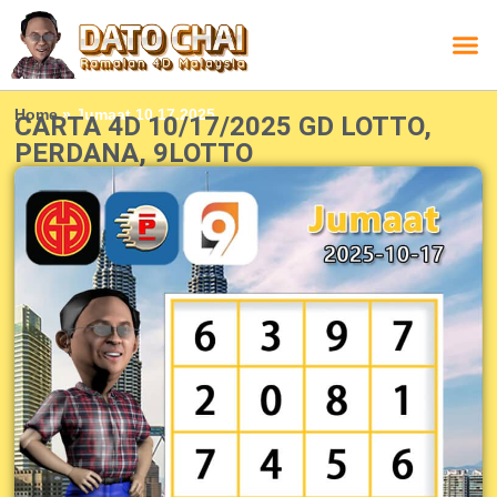
Carta L
Carta 
Carta
Carta S
Lucky D
Lucky
Chatbox 4D
Home
»
Jumaat 10.17.2025
CARTA 4D 10/17/2025 GD LOTTO,
PERDANA, 9LOTTO