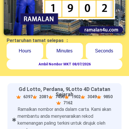
Pertaruhan tamat selepas ：
Hours
Minutes
Seconds
Ambil Nombor MKT 08/07/2026
Gd Lotto, Perdana, 9Lotto 4D Catatan
Sejarah
6397
2081
7456
1902
3049
9850
7162
Ramalkan nombor anda dalam carta. Kami akan
membantu anda menyenaraikan rekod
kemenangan paling terkini untuk dirujuk oleh