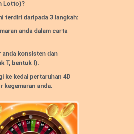
n Lotto)?
 terdiri daripada 3 langkah:
emaran anda dalam carta
 anda konsisten dan
k T, bentuk I).
gi ke kedai pertaruhan 4D
or kegemaran anda.