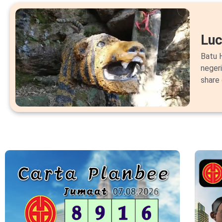
Lu
Batu H
neger
share