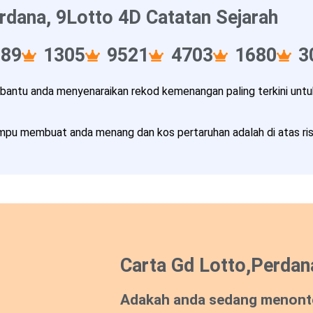
rdana, 9Lotto 4D Catatan Sejarah
089
1305
9521
4703
1680
3
ntu anda menyenaraikan rekod kemenangan paling terkini untuk
pu membuat anda menang dan kos pertaruhan adalah di atas risi
Carta Gd Lotto,Perdan
Adakah anda sedang menont