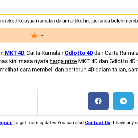
i rekod kejayaan ramalan dalam artikel ini, jadi anda boleh memb
-
an
MKT
4D
, Carta Ramalan
Gdlotto 4D
dan Carta Ramal
emas kini masa nyata
harga prize
MKT 4D dan Gdlotto 4D te
melihat cara membeli dan bertaruh 4D dalam talian, sam
egram
to get more updates.You can also
Contact Us
if have any s