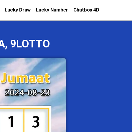
Lucky Draw
Lucky Number
Chatbox 4D
A, 9LOTTO