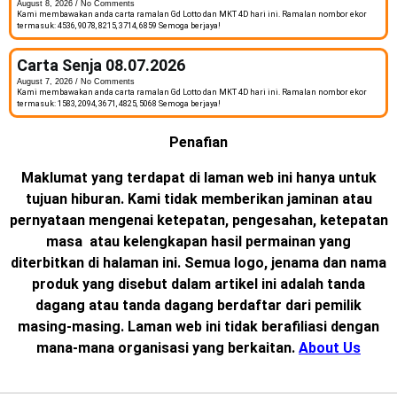
August 8, 2026
No Comments
Kami membawakan anda carta ramalan Gd Lotto dan MKT 4D hari ini. Ramalan nombor ekor
termasuk: 4536, 9078, 8215, 3714, 6859 Semoga berjaya!
Carta Senja 08.07.2026
August 7, 2026
No Comments
Kami membawakan anda carta ramalan Gd Lotto dan MKT 4D hari ini. Ramalan nombor ekor
termasuk: 1583, 2094, 3671, 4825, 5068 Semoga berjaya!
Penafian
Maklumat yang terdapat di laman web ini hanya untuk
tujuan hiburan. Kami tidak memberikan jaminan atau
pernyataan mengenai ketepatan, pengesahan, ketepatan
masa atau kelengkapan hasil permainan yang
diterbitkan di halaman ini. Semua logo, jenama dan nama
produk yang disebut dalam artikel ini adalah tanda
dagang atau tanda dagang berdaftar dari pemilik
masing-masing. Laman web ini tidak berafiliasi dengan
mana-mana organisasi yang berkaitan.
About Us