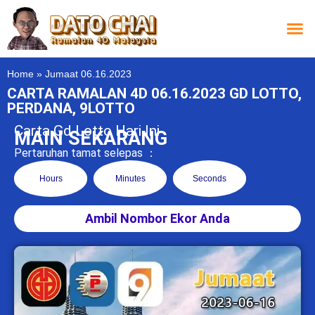
Carta L
Carta 
Carta
Carta S
Lucky D
Lucky
Chatbox 4D
Home
»
Jumaat 06.16.2023
CARTA RAMALAN 4D 06.16.2023 GD LOTTO,
PERDANA, 9LOTTO
Carta Gd Lotto Hari Ini
MAIN SEKARANG
Pertaruhan tamat selepas ：
Hours
Minutes
Seconds
Ambil Nombor Ekor Anda