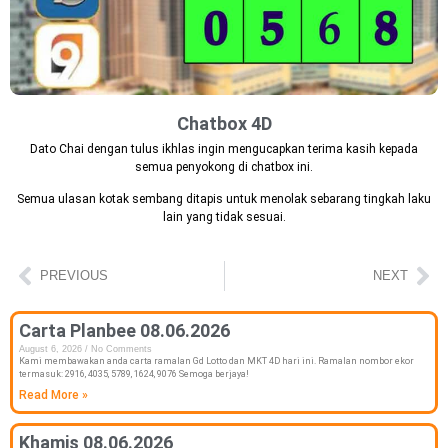
Chatbox 4D
Dato Chai dengan tulus ikhlas ingin mengucapkan terima kasih kepada
semua penyokong di chatbox ini.
Semua ulasan kotak sembang ditapis untuk menolak sebarang tingkah laku
lain yang tidak sesuai.
PREVIOUS
NEXT
Carta Planbee 08.06.2026
August 6, 2026
No Comments
Kami membawakan anda carta ramalan Gd Lotto dan MKT 4D hari ini. Ramalan nombor ekor
termasuk: 2916, 4035, 5789, 1624, 9076 Semoga berjaya!
Read More »
Khamis 08.06.2026