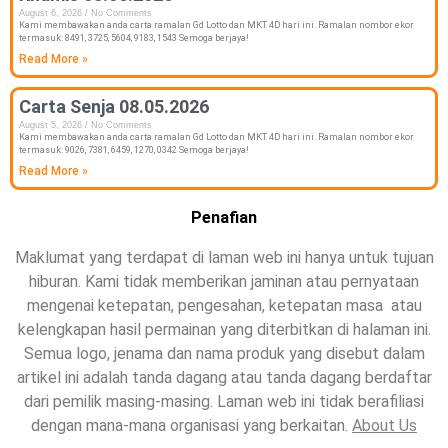
August 6, 2026
No Comments
Kami membawakan anda carta ramalan Gd Lotto dan MKT 4D hari ini. Ramalan nombor ekor
termasuk: 8491, 3725, 5604, 9183, 1543 Semoga berjaya!
Read More »
Carta Senja 08.05.2026
August 5, 2026
No Comments
Kami membawakan anda carta ramalan Gd Lotto dan MKT 4D hari ini. Ramalan nombor ekor
termasuk: 9026, 7381, 6459, 1270, 0342 Semoga berjaya!
Read More »
Penafian
Maklumat yang terdapat di laman web ini hanya untuk tujuan
hiburan. Kami tidak memberikan jaminan atau pernyataan
mengenai ketepatan, pengesahan, ketepatan masa atau
kelengkapan hasil permainan yang diterbitkan di halaman ini.
Semua logo, jenama dan nama produk yang disebut dalam
artikel ini adalah tanda dagang atau tanda dagang berdaftar
dari pemilik masing-masing. Laman web ini tidak berafiliasi
dengan mana-mana organisasi yang berkaitan.
About Us