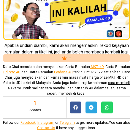
Apabila undian diambil, kami akan mengemaskini rekod kejayaan
ramalan dalam artikel ini, jadi anda boleh membaca kembali lagi.
-
Dato Chai mencipta dan menyediakan
Carta Ramalan
MKT 4D
, Carta Ramalan
Gdlotto 4D
dan Carta Ramalan
Perdana 4D
terkini untuk 2022 setiap hari. Dato
Chai juga menyediakan dan kemas kini masa nyata
harga prize
MKT 4D dan
Gdlotto 4D terkini di Malaysia. Anda juga boleh pergi ke halaman
cara membeli
4D
kami untuk melihat cara membeli dan bertaruh 4D dalam talian, sama
seperti membeli di kedai.
1
Shares
Follow our
Facebook
,
Instagram
or
Telegram
to get more updates.You can also
Contact Us
if have any suggestions.