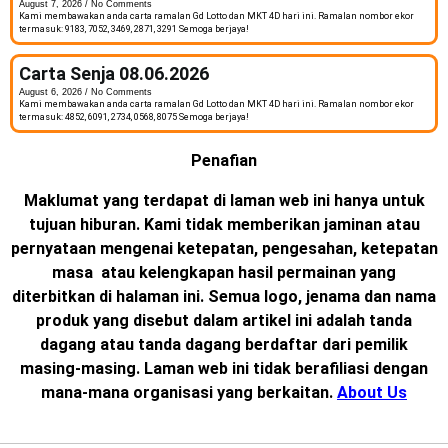
August 7, 2026
No Comments
Kami membawakan anda carta ramalan Gd Lotto dan MKT 4D hari ini. Ramalan nombor ekor
termasuk: 9183, 7052, 3469, 2871, 3291 Semoga berjaya!
Carta Senja 08.06.2026
August 6, 2026
No Comments
Kami membawakan anda carta ramalan Gd Lotto dan MKT 4D hari ini. Ramalan nombor ekor
termasuk: 4852, 6091, 2734, 0568, 8075 Semoga berjaya!
Penafian
Maklumat yang terdapat di laman web ini hanya untuk
tujuan hiburan. Kami tidak memberikan jaminan atau
pernyataan mengenai ketepatan, pengesahan, ketepatan
masa atau kelengkapan hasil permainan yang
diterbitkan di halaman ini. Semua logo, jenama dan nama
produk yang disebut dalam artikel ini adalah tanda
dagang atau tanda dagang berdaftar dari pemilik
masing-masing. Laman web ini tidak berafiliasi dengan
mana-mana organisasi yang berkaitan.
About Us