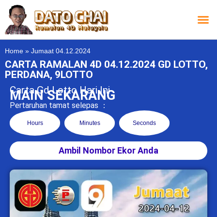
Carta L
Carta 
Carta
Carta S
Lucky D
Lucky
Chatbox 4D
Home
»
Jumaat 04.12.2024
CARTA RAMALAN 4D 04.12.2024 GD LOTTO,
PERDANA, 9LOTTO
Carta Gd Lotto Hari Ini
MAIN SEKARANG
Pertaruhan tamat selepas ：
Hours
Minutes
Seconds
Ambil Nombor Ekor Anda