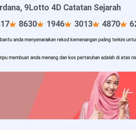
rdana, 9Lotto 4D Catatan Sejarah
417
8630
1946
3013
4870
6
ntu anda menyenaraikan rekod kemenangan paling terkini untuk
pu membuat anda menang dan kos pertaruhan adalah di atas risi