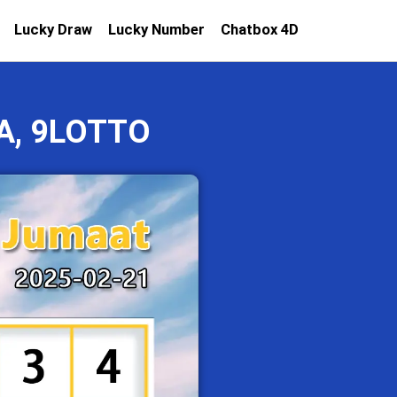
Lucky Draw
Lucky Number
Chatbox 4D
A, 9LOTTO