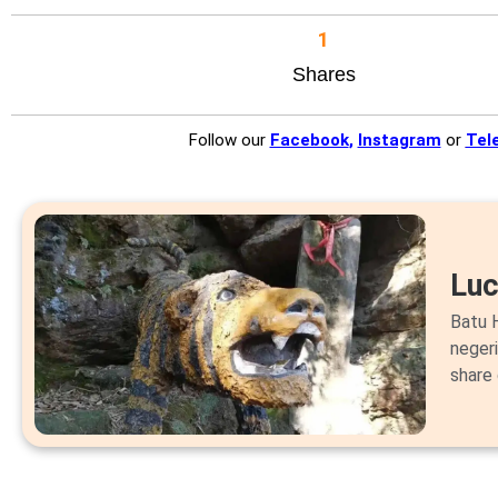
1
Shares
Follow our
Facebook
,
Instagram
or
Tel
Lu
Batu H
neger
share