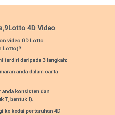
a,9Lotto 4D Video
on video GD Lotto
n Lotto)?
 terdiri daripada 3 langkah:
emaran anda dalam carta
 anda konsisten dan
k T, bentuk I).
gi ke kedai pertaruhan 4D