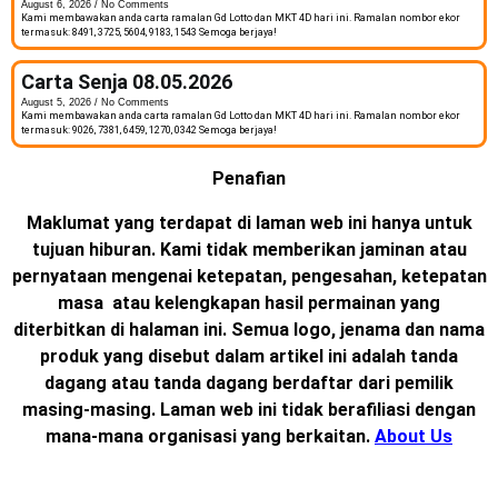
August 6, 2026
No Comments
Kami membawakan anda carta ramalan Gd Lotto dan MKT 4D hari ini. Ramalan nombor ekor
termasuk: 8491, 3725, 5604, 9183, 1543 Semoga berjaya!
Carta Senja 08.05.2026
August 5, 2026
No Comments
Kami membawakan anda carta ramalan Gd Lotto dan MKT 4D hari ini. Ramalan nombor ekor
termasuk: 9026, 7381, 6459, 1270, 0342 Semoga berjaya!
Penafian
Maklumat yang terdapat di laman web ini hanya untuk
tujuan hiburan. Kami tidak memberikan jaminan atau
pernyataan mengenai ketepatan, pengesahan, ketepatan
masa atau kelengkapan hasil permainan yang
diterbitkan di halaman ini. Semua logo, jenama dan nama
produk yang disebut dalam artikel ini adalah tanda
dagang atau tanda dagang berdaftar dari pemilik
masing-masing. Laman web ini tidak berafiliasi dengan
mana-mana organisasi yang berkaitan.
About Us