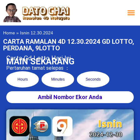
Carta L
Carta 
Carta
Carta S
Lucky D
Lucky
Chatbox 4D
Home
»
Isnin 12.30.2024
CARTA RAMALAN 4D 12.30.2024 GD LOTTO,
PERDANA, 9LOTTO
Carta Gd Lotto Hari Ini
MAIN SEKARANG
Pertaruhan tamat selepas ：
Hours
Minutes
Seconds
Ambil Nombor Ekor Anda