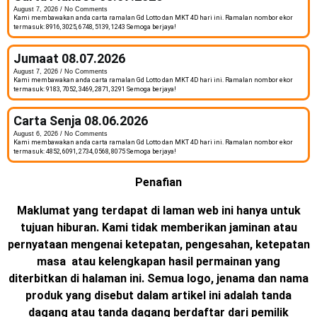
August 7, 2026
No Comments
Kami membawakan anda carta ramalan Gd Lotto dan MKT 4D hari ini. Ramalan nombor ekor
termasuk: 8916, 3025, 6748, 5139, 1243 Semoga berjaya!
Jumaat 08.07.2026
August 7, 2026
No Comments
Kami membawakan anda carta ramalan Gd Lotto dan MKT 4D hari ini. Ramalan nombor ekor
termasuk: 9183, 7052, 3469, 2871, 3291 Semoga berjaya!
Carta Senja 08.06.2026
August 6, 2026
No Comments
Kami membawakan anda carta ramalan Gd Lotto dan MKT 4D hari ini. Ramalan nombor ekor
termasuk: 4852, 6091, 2734, 0568, 8075 Semoga berjaya!
Penafian
Maklumat yang terdapat di laman web ini hanya untuk
tujuan hiburan. Kami tidak memberikan jaminan atau
pernyataan mengenai ketepatan, pengesahan, ketepatan
masa atau kelengkapan hasil permainan yang
diterbitkan di halaman ini. Semua logo, jenama dan nama
produk yang disebut dalam artikel ini adalah tanda
dagang atau tanda dagang berdaftar dari pemilik