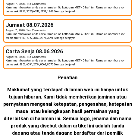
August 7, 2026
No Comments
Kami membawakan anda carta ramalan Gd Lotto dan MKT 4D hari ini. Ramalan nombor ekor
termasuk: 8916, 3025, 6748, 5139, 1243 Semoga berjaya!
Jumaat 08.07.2026
August 7, 2026
No Comments
Kami membawakan anda carta ramalan Gd Lotto dan MKT 4D hari ini. Ramalan nombor ekor
termasuk: 9183, 7052, 3469, 2871, 3291 Semoga berjaya!
Carta Senja 08.06.2026
August 6, 2026
No Comments
Kami membawakan anda carta ramalan Gd Lotto dan MKT 4D hari ini. Ramalan nombor ekor
termasuk: 4852, 6091, 2734, 0568, 8075 Semoga berjaya!
Penafian
Maklumat yang terdapat di laman web ini hanya untuk
tujuan hiburan. Kami tidak memberikan jaminan atau
pernyataan mengenai ketepatan, pengesahan, ketepatan
masa atau kelengkapan hasil permainan yang
diterbitkan di halaman ini. Semua logo, jenama dan nama
produk yang disebut dalam artikel ini adalah tanda
dagang atau tanda dagang berdaftar dari pemilik