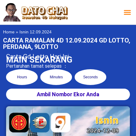
Carta L
Carta 
Carta
Carta S
Lucky D
Lucky
Chatbox 4D
Home
»
Isnin 12.09.2024
CARTA RAMALAN 4D 12.09.2024 GD LOTTO,
PERDANA, 9LOTTO
Carta Gd Lotto Hari Ini
MAIN SEKARANG
Pertaruhan tamat selepas ：
Hours
Minutes
Seconds
Ambil Nombor Ekor Anda