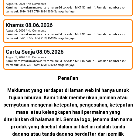
August 6, 2026
No Comments
Kami membawakan anda carta ramalan Gd Lotto dan MKT 4D hari ini. Ramalan nombor ekor
termasuk: 2916, 4035, 5789, 1624, 9076 Semoga berjaya!
Khamis 08.06.2026
August 6, 2026
No Comments
Kami membawakan anda carta ramalan Gd Lotto dan MKT 4D hari ini. Ramalan nombor ekor
termasuk: 8491, 3725, 5604, 9183, 1543 Semoga berjaya!
Carta Senja 08.05.2026
August 5, 2026
No Comments
Kami membawakan anda carta ramalan Gd Lotto dan MKT 4D hari ini. Ramalan nombor ekor
termasuk: 9026, 7381, 6459, 1270, 0342 Semoga berjaya!
Penafian
Maklumat yang terdapat di laman web ini hanya untuk
tujuan hiburan. Kami tidak memberikan jaminan atau
pernyataan mengenai ketepatan, pengesahan, ketepatan
masa atau kelengkapan hasil permainan yang
diterbitkan di halaman ini. Semua logo, jenama dan nama
produk yang disebut dalam artikel ini adalah tanda
dagang atau tanda dagang berdaftar dari pemilik