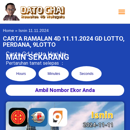
Carta L
Carta 
Carta
Carta S
Lucky D
Lucky
Chatbox 4D
Home
»
Isnin 11.11.2024
CARTA RAMALAN 4D 11.11.2024 GD LOTTO,
PERDANA, 9LOTTO
Carta Gd Lotto Hari Ini
MAIN SEKARANG
Pertaruhan tamat selepas ：
Hours
Minutes
Seconds
Ambil Nombor Ekor Anda