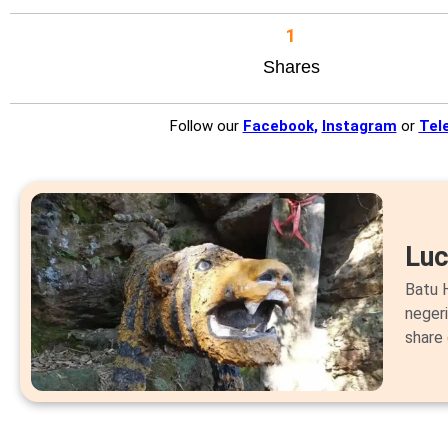
1
Shares
Follow our
Facebook
,
Instagram
or
Tel
Lu
Batu H
neger
share