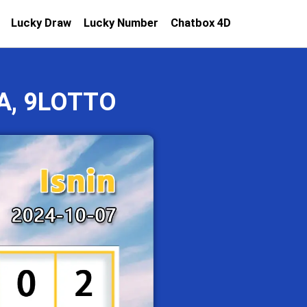
Lucky Draw
Lucky Number
Chatbox 4D
A, 9LOTTO