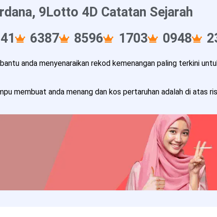
rdana, 9Lotto 4D Catatan Sejarah
041
6387
8596
1703
0948
2
ntu anda menyenaraikan rekod kemenangan paling terkini untuk
pu membuat anda menang dan kos pertaruhan adalah di atas risi