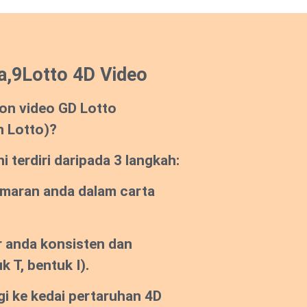
a,9Lotto 4D Video
on video GD Lotto
n Lotto)?
 terdiri daripada 3 langkah:
emaran anda dalam carta
 anda konsisten dan
k T, bentuk I).
gi ke kedai pertaruhan 4D