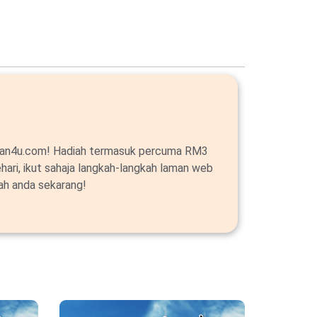
alan4u.com! Hadiah termasuk percuma RM3
ehari, ikut sahaja langkah-langkah laman web
ah anda sekarang!