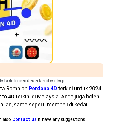
nda boleh membaca kembali lagi.
rta Ramalan
Perdana 4D
terkini untuk 2024
o 4D terkini di Malaysia. Anda juga boleh
lian, sama seperti membeli di kedai.
n also
Contact Us
if have any suggestions.