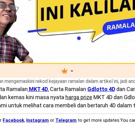
-
kan mengemaskini rekod kejayaan ramalan dalam artikel ini, jadi a
ta Ramalan
MKT 4D
, Carta Ramalan
Gdlotto 4D
dan Ca
 dan kemas kini masa nyata
harga prize
MKT 4D dan Gdlott
mi untuk melihat cara membeli dan bertaruh 4D dalam ta
ur
Facebook
,
Instagram
or
Telegram
to get more updates.You ca