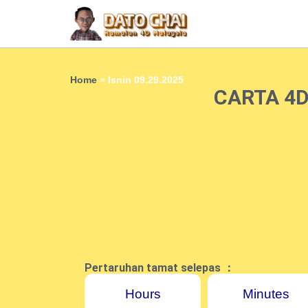
Home
»
Isnin 09.29.2025
CARTA 4D
Pertaruhan tamat selepas ：
Hours
Minutes