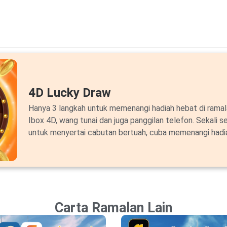
4D Lucky Draw
Hanya 3 langkah untuk memenangi hadiah hebat di ram
Ibox 4D, wang tunai dan juga panggilan telefon. Sekali s
untuk menyertai cabutan bertuah, cuba memenangi hadi
Carta Ramalan Lain