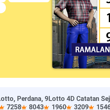
6
otto, Perdana, 9Lotto 4D Catatan Se
7258
8043
1960
3209
154