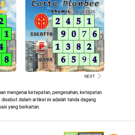
NEXT
ataan mengenai ketepatan, pengesahan, ketepatan
disebut dalam artikel ini adalah tanda dagang
asi yang berkaitan.