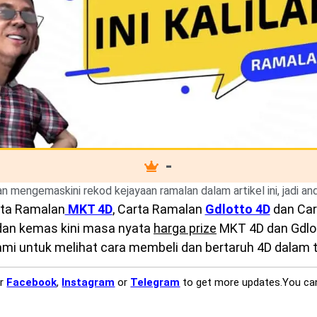
-
kan mengemaskini rekod kejayaan ramalan dalam artikel ini, jadi a
ta Ramalan
MKT 4D
, Carta Ramalan
Gdlotto 4D
dan Ca
 dan kemas kini masa nyata
harga prize
MKT 4D dan Gdlott
mi untuk melihat cara membeli dan bertaruh 4D dalam ta
ur
Facebook
,
Instagram
or
Telegram
to get more updates.You ca