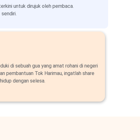
kini untuk dirujuk oleh pembaca.
sendiri.
duki di sebuah gua yang amat rohani di negeri
an pembantuan Tok Harimau, ingatlah share
hidup dengan selesa.