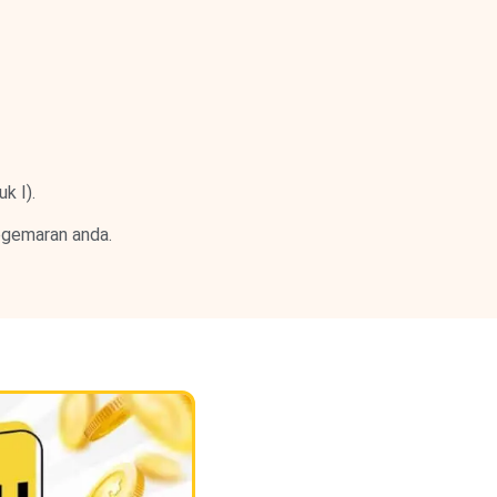
k I).
kegemaran anda.