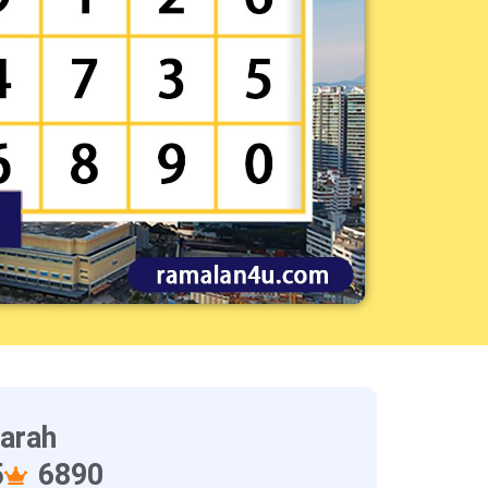
jarah
5
6890