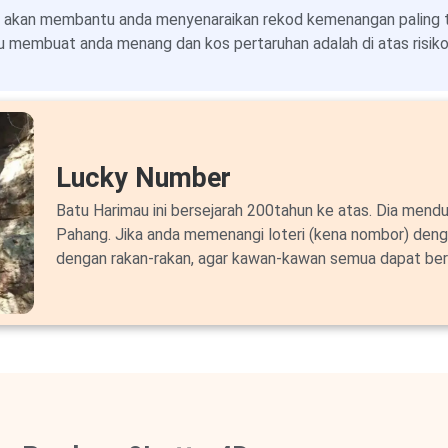
 akan membantu anda menyenaraikan rekod kemenangan paling ter
 membuat anda menang dan kos pertaruhan adalah di atas risiko 
Lucky Number
Batu Harimau ini bersejarah 200tahun ke atas. Dia mendu
Pahang. Jika anda memenangi loteri (kena nombor) deng
dengan rakan-rakan, agar kawan-kawan semua dapat ber