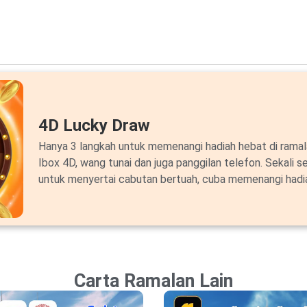
4D Lucky Draw
Hanya 3 langkah untuk memenangi hadiah hebat di ram
Ibox 4D, wang tunai dan juga panggilan telefon. Sekali s
untuk menyertai cabutan bertuah, cuba memenangi hadi
Carta Ramalan Lain