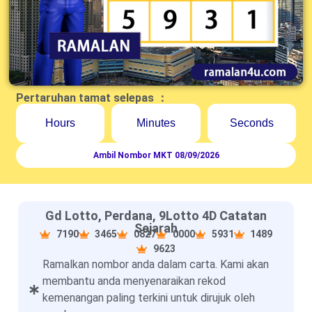
Pertaruhan tamat selepas ：
Hours
Minutes
Seconds
Ambil Nombor MKT 08/09/2026
Gd Lotto, Perdana, 9Lotto 4D Catatan
Sejarah
7190
3465
0827
0000
5931
1489
9623
Ramalkan nombor anda dalam carta. Kami akan
membantu anda menyenaraikan rekod
kemenangan paling terkini untuk dirujuk oleh