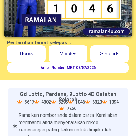
Pertaruhan tamat selepas ：
Hours
Minutes
Seconds
Ambil Nombor MKT 08/07/2026
Gd Lotto, Perdana, 9Lotto 4D Catatan
Sejarah
5617
4302
8295
1046
6320
1094
7256
Ramalkan nombor anda dalam carta. Kami akan
membantu anda menyenaraikan rekod
kemenangan paling terkini untuk dirujuk oleh