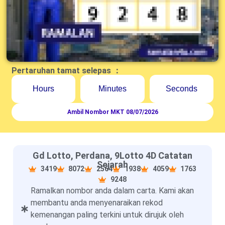
Pertaruhan tamat selepas ：
Hours
Minutes
Seconds
Ambil Nombor MKT 08/07/2026
Gd Lotto, Perdana, 9Lotto 4D Catatan
Sejarah
3419
8072
2564
1938
4059
1763
9248
Ramalkan nombor anda dalam carta. Kami akan
membantu anda menyenaraikan rekod
kemenangan paling terkini untuk dirujuk oleh