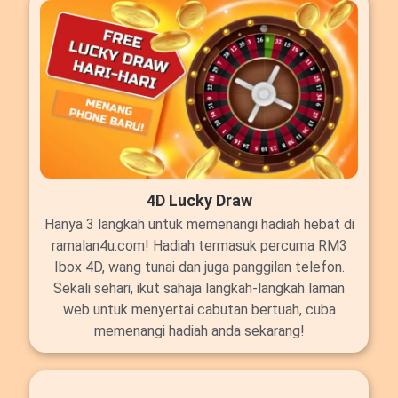
4D Lucky Draw
Hanya 3 langkah untuk memenangi hadiah hebat di
ramalan4u.com! Hadiah termasuk percuma RM3
Ibox 4D, wang tunai dan juga panggilan telefon.
Sekali sehari, ikut sahaja langkah-langkah laman
web untuk menyertai cabutan bertuah, cuba
memenangi hadiah anda sekarang!