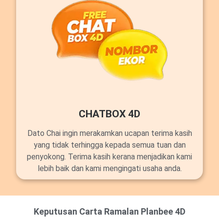
CHATBOX 4D
Dato Chai ingin merakamkan ucapan terima kasih
yang tidak terhingga kepada semua tuan dan
penyokong. Terima kasih kerana menjadikan kami
lebih baik dan kami mengingati usaha anda.
Keputusan Carta Ramalan Planbee 4D