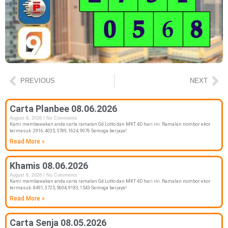
PREVIOUS
NEXT
Carta Planbee 08.06.2026
August 6, 2026
No Comments
Kami membawakan anda carta ramalan Gd Lotto dan MKT 4D hari ini. Ramalan nombor ekor
termasuk: 2916, 4035, 5789, 1624, 9076 Semoga berjaya!
Read More »
Khamis 08.06.2026
August 6, 2026
No Comments
Kami membawakan anda carta ramalan Gd Lotto dan MKT 4D hari ini. Ramalan nombor ekor
termasuk: 8491, 3725, 5604, 9183, 1543 Semoga berjaya!
Read More »
Carta Senja 08.05.2026