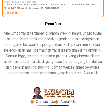
August 5, 2026
No Comments
Kami membawakan anda carta ramalan Gd Lotto dan MKT 4D hari ini. Ramalan nombor ekor
termasuk: 9026, 7381, 6459, 1270, 0342 Semoga berjaya!
Read More »
Penafian
Maklumat yang terdapat di laman web ini hanya untuk tujuan
hiburan. Kami tidak memberikan jaminan atau pernyataan
mengenai ketepatan, pengesahan, ketepatan masa atau
kelengkapan hasil permainan yang diterbitkan di halaman ini.
Semua logo, jenama dan nama produk yang disebut dalam
artikel ini adalah tanda dagang atau tanda dagang berdaftar
dari pemilik masing-masing. Laman web ini tidak berafiliasi
dengan mana-mana organisasi yang berkaitan.
About Us
Contact Us
About Us