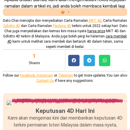
ramalan dalam artikel ini, jadi anda boleh membaca kembali lagi.
-
Dato Chai mencipta dan menyediakan
Carta Ramalan
MKT 4D
, Carta Ramalan
Gdlotto 4D
dan Carta Ramalan
Perdana 4D
terkini untuk 2022 setiap hari. Dato
Chai juga menyediakan dan kemas kini masa nyata
harga prize
MKT 4D dan
Gdlotto 4D terkini di Malaysia. Anda juga boleh pergi ke halaman
cara membeli
4D
kami untuk melihat cara membeli dan bertaruh 4D dalam talian, sama
seperti membeli di kedai.
1
Shares
Follow our
Facebook
,
Instagram
or
Telegram
to get more updates.You can also
Contact Us
if have any suggestions.
Keputusan 4D Hari Ini
Kami akan mengemas kini dan memberikan keputusan 4D
terkini permainan loteri Malaysia dalam masa nyata,