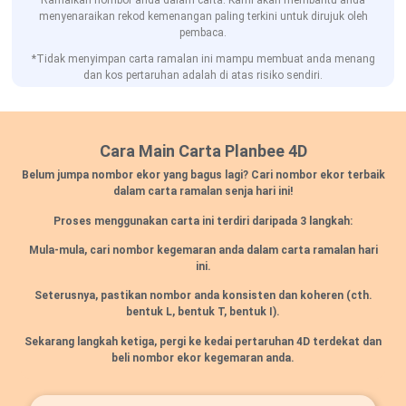
Ramalkan nombor anda dalam carta. Kami akan membantu anda
menyenaraikan rekod kemenangan paling terkini untuk dirujuk oleh
pembaca.
*Tidak menyimpan carta ramalan ini mampu membuat anda menang
dan kos pertaruhan adalah di atas risiko sendiri.
Cara Main Carta Planbee 4D
Belum jumpa nombor ekor yang bagus lagi? Cari nombor ekor terbaik
dalam carta ramalan senja hari ini!
Proses menggunakan carta ini terdiri daripada 3 langkah:
Mula-mula, cari nombor kegemaran anda dalam carta ramalan hari
ini.
Seterusnya, pastikan nombor anda konsisten dan koheren
(cth.
bentuk L, bentuk T, bentuk I).
Sekarang langkah ketiga, pergi ke kedai pertaruhan 4D terdekat dan
beli nombor ekor kegemaran anda.