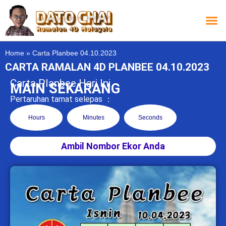
Carta L
Carta 
Carta
Carta S
Lucky D
Lucky
Chatbox 4D
Home
»
Carta Planbee 04.10.2023
CARTA RAMALAN 4D PLANBEE 04.10.2023
Carta Planbee Hari Ini
MAIN SEKARANG
Pertaruhan tamat selepas ：
Hours
Minutes
Seconds
Ambil Nombor Ekor Anda