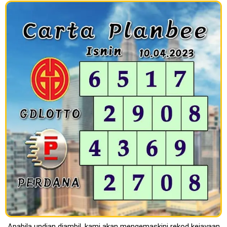
Apabila undian diambil, kami akan mengemaskini rekod kejayaan