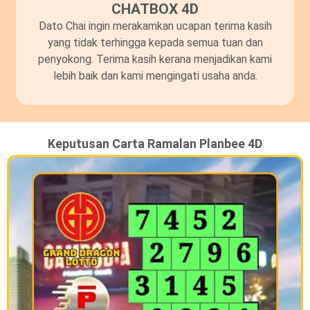
CHATBOX 4D
Dato Chai ingin merakamkan ucapan terima kasih
yang tidak terhingga kepada semua tuan dan
penyokong. Terima kasih kerana menjadikan kami
lebih baik dan kami mengingati usaha anda.
Keputusan Carta Ramalan Planbee 4D