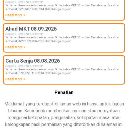
August 9, 2026
No Comments
Kami membawakan anda carta ramalan Gd Lotto dan MKT 4D hari ini. Ramalan nombor ekor
termasuk: 1423, 5867, 3901, 7254, 4892 Semoga berjaya!
Read More »
Ahad MKT 08.09.2026
August 9, 2026
No Comments
Kami membawakan anda carta ramalan Gd Lotto dan MKT 4D hari ini. Ramalan nombor ekor
termasuk: 3425, 1709, 9684, 2531, 2083 Semoga berjaya!
Read More »
Carta Senja 08.08.2026
August 8, 2026
No Comments
Kami membawakan anda carta ramalan Gd Lotto dan MKT 4D hari ini. Ramalan nombor ekor
termasuk: 5896, 0241, 1378, 9650, 8236 Semoga berjaya!
Read More »
Penafian
Maklumat yang terdapat di laman web ini hanya untuk tujuan
hiburan. Kami tidak memberikan jaminan atau pernyataan
mengenai ketepatan, pengesahan, ketepatan masa atau
kelengkapan hasil permainan yang diterbitkan di halaman ini.