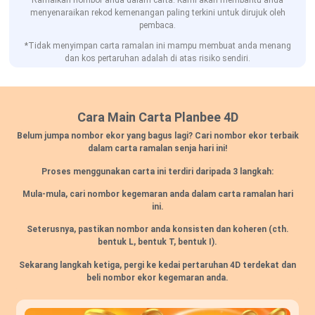
Ramalkan nombor anda dalam carta. Kami akan membantu anda
menyenaraikan rekod kemenangan paling terkini untuk dirujuk oleh
pembaca.
*Tidak menyimpan carta ramalan ini mampu membuat anda menang
dan kos pertaruhan adalah di atas risiko sendiri.
Cara Main Carta Planbee 4D
Belum jumpa nombor ekor yang bagus lagi? Cari nombor ekor terbaik
dalam carta ramalan senja hari ini!
Proses menggunakan carta ini terdiri daripada 3 langkah:
Mula-mula, cari nombor kegemaran anda dalam carta ramalan hari
ini.
Seterusnya, pastikan nombor anda konsisten dan koheren
(cth.
bentuk L, bentuk T, bentuk I).
Sekarang langkah ketiga, pergi ke kedai pertaruhan 4D terdekat dan
beli nombor ekor kegemaran anda.