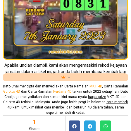
Apabila undian diambil, kami akan mengemaskini rekod kejayaan
ramalan dalam artikel ini, jadi anda boleh membaca kembali lagi.
-
Dato Chai mencipta dan menyediakan
Carta Ramalan
MKT 4D
, Carta Ramalan
Gdlotto 4D
dan Carta Ramalan
Perdana 4D
terkini untuk 2022 setiap hari. Dato
Chai juga menyediakan dan kemas kini masa nyata
harga prize
MKT 4D dan
Gdlotto 4D terkini di Malaysia. Anda juga boleh pergi ke halaman
cara membeli
4D
kami untuk melihat cara membeli dan bertaruh 4D dalam talian, sama
seperti membeli di kedai.
1
Shares