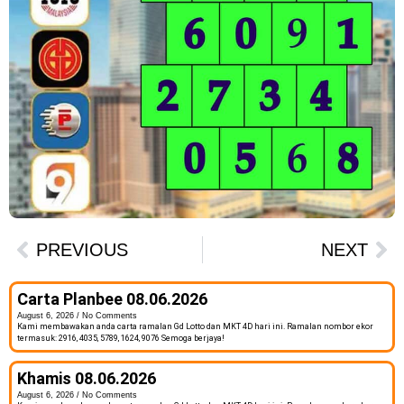
PREVIOUS
NEXT
Carta Planbee 08.06.2026
August 6, 2026
No Comments
Kami membawakan anda carta ramalan Gd Lotto dan MKT 4D hari ini. Ramalan nombor ekor
termasuk: 2916, 4035, 5789, 1624, 9076 Semoga berjaya!
Khamis 08.06.2026
August 6, 2026
No Comments