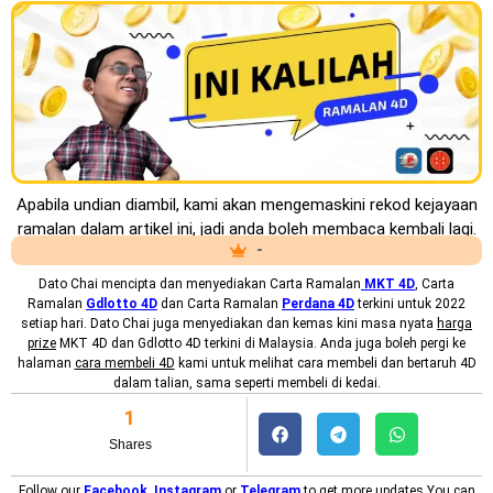
Apabila undian diambil, kami akan mengemaskini rekod kejayaan
ramalan dalam artikel ini, jadi anda boleh membaca kembali lagi.
-
Dato Chai mencipta dan menyediakan
Carta Ramalan
MKT 4D
, Carta
Ramalan
Gdlotto 4D
dan Carta Ramalan
Perdana 4D
terkini untuk 2022
setiap hari. Dato Chai juga menyediakan dan kemas kini masa nyata
harga
prize
MKT 4D dan Gdlotto 4D terkini di Malaysia. Anda juga boleh pergi ke
halaman
cara membeli 4D
kami untuk melihat cara membeli dan bertaruh 4D
dalam talian, sama seperti membeli di kedai.
1
Shares
Follow our
Facebook
,
Instagram
or
Telegram
to get more updates.You can