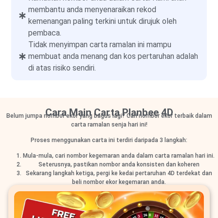
membantu anda menyenaraikan rekod
kemenangan paling terkini untuk dirujuk oleh
pembaca.
Tidak menyimpan carta ramalan ini mampu
membuat anda menang dan kos pertaruhan adalah
di atas risiko sendiri.
Cara Main Carta Planbee 4D
Belum jumpa nombor ekor yang bagus lagi? Cari nombor ekor terbaik dalam
carta ramalan senja hari ini!
Proses menggunakan carta ini terdiri daripada 3 langkah:
Mula-mula, cari nombor kegemaran anda dalam carta ramalan hari ini.
Seterusnya, pastikan nombor anda konsisten dan koheren
Sekarang langkah ketiga, pergi ke kedai pertaruhan 4D terdekat dan
beli nombor ekor kegemaran anda.