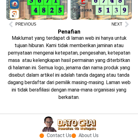
PREVIOUS
NEXT
Penafian
Maklumat yang terdapat di laman web ini hanya untuk
tujuan hiburan. Kami tidak memberikan jaminan atau
pernyataan mengenai ketepatan, pengesahan, ketepatan
masa atau kelengkapan hasil permainan yang diterbitkan
di halaman ini. Semua logo, jenama dan nama produk yang
disebut dalam artikel ini adalah tanda dagang atau tanda
dagang berdaftar dari pemilik masing-masing. Laman web
ini tidak berafiliasi dengan mana-mana organisasi yang
berkaitan.
Contact Us
About Us