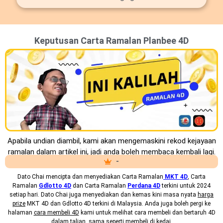
Keputusan Carta Ramalan Planbee 4D
Apabila undian diambil, kami akan mengemaskini rekod kejayaan
ramalan dalam artikel ini, jadi anda boleh membaca kembali lagi.
-
Dato Chai mencipta dan menyediakan
Carta Ramalan
MKT 4D
, Carta
Ramalan
Gdlotto 4D
dan Carta Ramalan
Perdana 4D
terkini untuk 2024
setiap hari. Dato Chai juga menyediakan dan kemas kini masa nyata
harga
prize
MKT 4D dan Gdlotto 4D terkini di Malaysia. Anda juga boleh pergi ke
halaman
cara membeli 4D
kami untuk melihat cara membeli dan bertaruh 4D
dalam talian, sama seperti membeli di kedai.