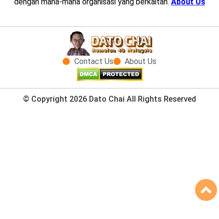
dengan mana-mana organisasi yang berkaitan.
About Us
Contact Us
About Us
© Copyright 2026 Dato Chai All Rights Reserved