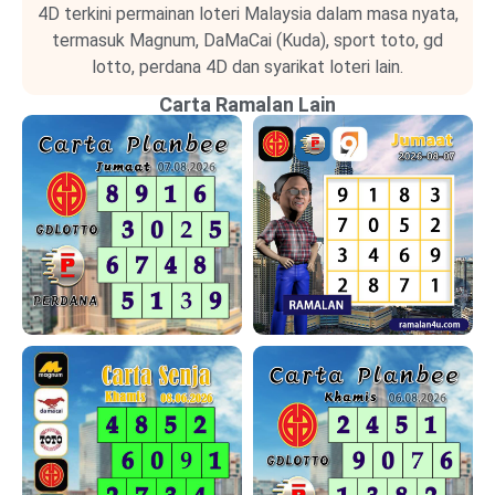
4D terkini permainan loteri Malaysia dalam masa nyata,
termasuk Magnum, DaMaCai (Kuda), sport toto, gd
lotto, perdana 4D dan syarikat loteri lain.
Carta Ramalan Lain