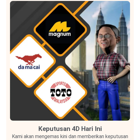
Keputusan 4D Hari Ini
Kami akan mengemas kini dan memberikan keputusan