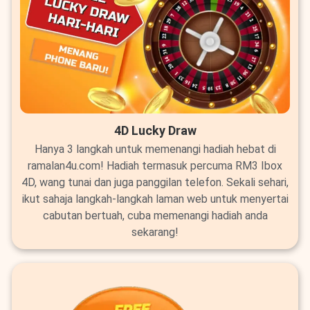
4D Lucky Draw
Hanya 3 langkah untuk memenangi hadiah hebat di
ramalan4u.com! Hadiah termasuk percuma RM3 Ibox
4D, wang tunai dan juga panggilan telefon. Sekali sehari,
ikut sahaja langkah-langkah laman web untuk menyertai
cabutan bertuah, cuba memenangi hadiah anda
sekarang!