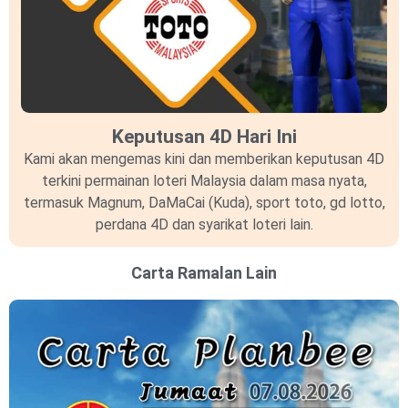
Keputusan 4D Hari Ini
Kami akan mengemas kini dan memberikan keputusan 4D
terkini permainan loteri Malaysia dalam masa nyata,
termasuk Magnum, DaMaCai (Kuda), sport toto, gd lotto,
perdana 4D dan syarikat loteri lain.
Carta Ramalan Lain