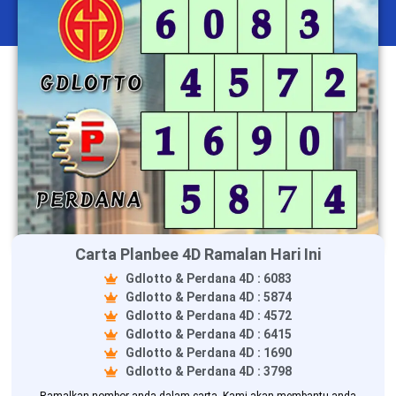
Carta Planbee 4D Ramalan Hari Ini
Gdlotto & Perdana 4D : 6083
Gdlotto & Perdana 4D : 5874
Gdlotto & Perdana 4D : 4572
Gdlotto & Perdana 4D : 6415
Gdlotto & Perdana 4D : 1690
Gdlotto & Perdana 4D : 3798