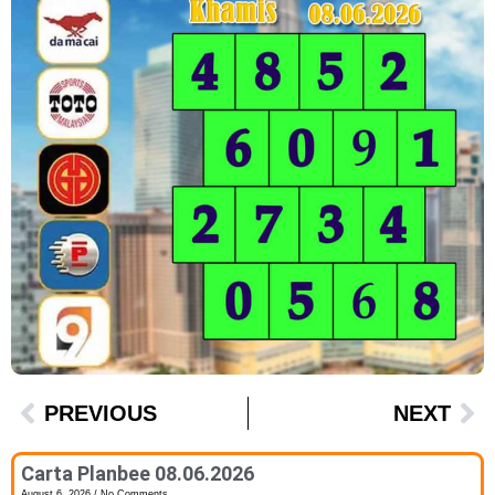
PREVIOUS
NEXT
Carta Planbee 08.06.2026
August 6, 2026
No Comments