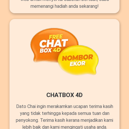
memenangi hadiah anda sekarang!
CHATBOX 4D
Dato Chai ingin merakamkan ucapan terima kasih
yang tidak terhingga kepada semua tuan dan
penyokong. Terima kasih kerana menjadikan kami
lebih baik dan kami mengingati usaha anda.