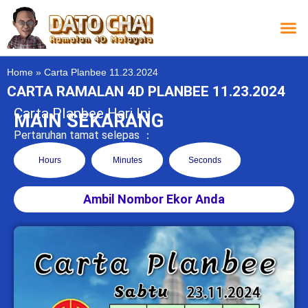
Carta L
Carta 
Carta
Carta S
Lucky D
Lucky
Chatbox 4D
Home
»
Carta Planbee 11.23.2024
CARTA RAMALAN 4D PLANBEE 11.23.2024
Carta Planbee Hari Ini
MAIN SEKARANG
Pertaruhan tamat selepas ：
Hours
Minutes
Seconds
Ambil Nombor Ekor Anda