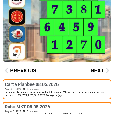
PREVIOUS
NEXT
Carta Planbee 08.05.2026
August 5, 2026
No Comments
Kami membawakan anda carta ramalan Gd Lotto dan MKT 4D hari ini. Ramalan nombor ekor
termasuk: 1368, 7549, 9207, 6813, 3528 Semoga berjaya!
Rabu MKT 08.05.2026
August 5, 2026
No Comments