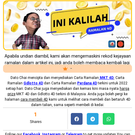
Apabila undian diambil, kami akan mengemaskini rekod kejayaan
ramalan dalam artikel ini, jadi anda boleh membaca kembali lagi.
-
Dato Chai mencipta dan menyediakan
Carta Ramalan
MKT 4D
, Carta
Ramalan
Gdlotto 4D
dan Carta Ramalan
Perdana 4D
terkini untuk 2022
setiap hari. Dato Chai juga menyediakan dan kemas kini masa nyata
harga
prize
MKT 4D dan Gdlotto 4D terkini di Malaysia. Anda juga boleh pergi ke
halaman
cara membeli 4D
kami untuk melihat cara membeli dan bertaruh 4D
dalam talian, sama seperti membeli di kedai.
1
Shares
Follow our
F
acebook
,
Instagram
or
Telegram
to get more updates.You can