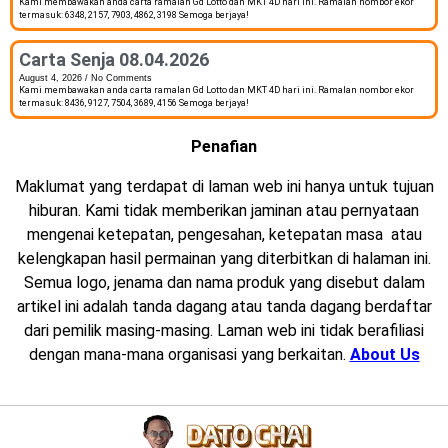
Kami membawakan anda carta ramalan Gd Lotto dan MKT 4D hari ini. Ramalan nombor ekor
termasuk: 6348, 2157, 7903, 4862, 3198 Semoga berjaya!
Carta Senja 08.04.2026
August 4, 2026
No Comments
Kami membawakan anda carta ramalan Gd Lotto dan MKT 4D hari ini. Ramalan nombor ekor
termasuk: 8436, 9127, 7504, 3689, 4156 Semoga berjaya!
Penafian
Maklumat yang terdapat di laman web ini hanya untuk tujuan
hiburan. Kami tidak memberikan jaminan atau pernyataan
mengenai ketepatan, pengesahan, ketepatan masa atau
kelengkapan hasil permainan yang diterbitkan di halaman ini.
Semua logo, jenama dan nama produk yang disebut dalam
artikel ini adalah tanda dagang atau tanda dagang berdaftar
dari pemilik masing-masing. Laman web ini tidak berafiliasi
dengan mana-mana organisasi yang berkaitan.
About Us