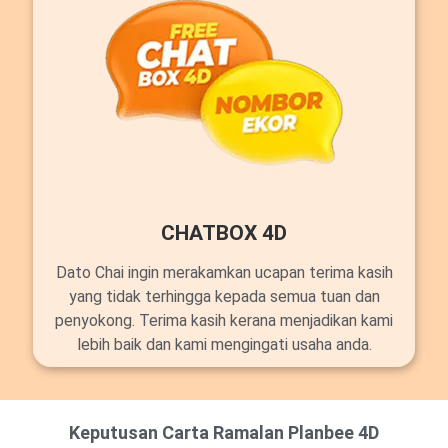
CHATBOX 4D
Dato Chai ingin merakamkan ucapan terima kasih
yang tidak terhingga kepada semua tuan dan
penyokong. Terima kasih kerana menjadikan kami
lebih baik dan kami mengingati usaha anda.
Keputusan Carta Ramalan Planbee 4D