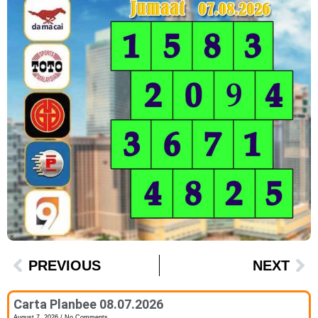
PREVIOUS
NEXT
Carta Planbee 08.07.2026
August 7, 2026
No Comments