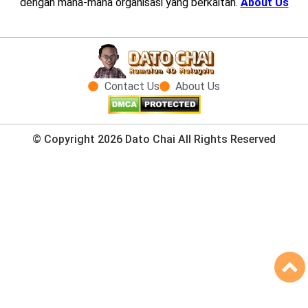
dengan mana-mana organisasi yang berkaitan.
About Us
Contact Us
About Us
© Copyright 2026 Dato Chai All Rights Reserved