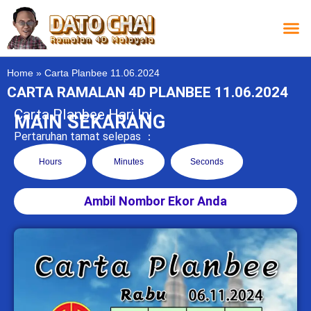
Carta L
Carta 
Carta
Carta S
Lucky D
Lucky
Chatbox 4D
Home
»
Carta Planbee 11.06.2024
CARTA RAMALAN 4D PLANBEE 11.06.2024
Carta Planbee Hari Ini
MAIN SEKARANG
Pertaruhan tamat selepas ：
Hours
Minutes
Seconds
Ambil Nombor Ekor Anda