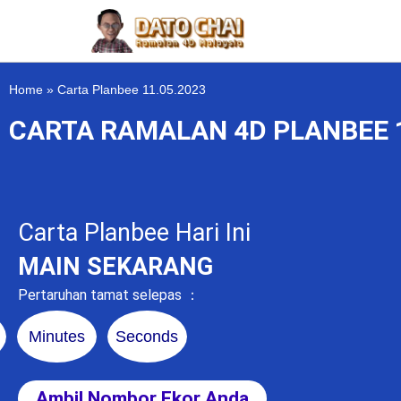
Home
»
Carta Planbee 11.05.2023
CARTA RAMALAN 4D PLANBEE 1
Carta Planbee Hari Ini
MAIN SEKARANG
Pertaruhan tamat selepas ：
Minutes
Seconds
Ambil Nombor Ekor Anda