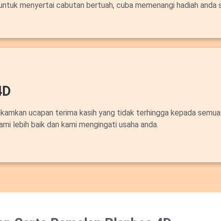
untuk menyertai cabutan bertuah, cuba memenangi hadiah anda 
4D
akamkan ucapan terima kasih yang tidak terhingga kepada semua
ami lebih baik dan kami mengingati usaha anda.