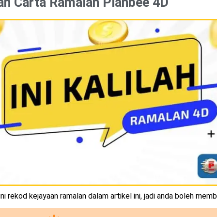
an Carta Ramalan Planbee 4D
i rekod kejayaan ramalan dalam artikel ini, jadi anda boleh memb