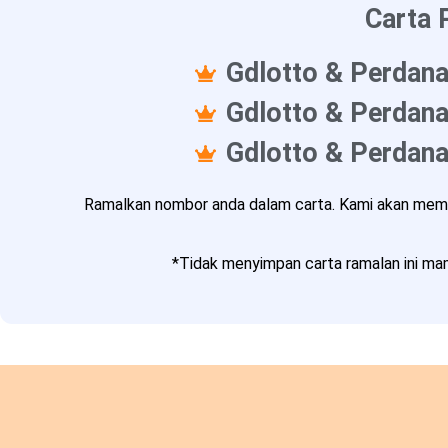
Carta 
Gdlotto & Perdana
Gdlotto & Perdana
Gdlotto & Perdana
Ramalkan nombor anda dalam carta. Kami akan memba
*Tidak menyimpan carta ramalan ini mam