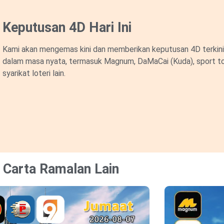
Keputusan 4D Hari Ini
Kami akan mengemas kini dan memberikan keputusan 4D terkini 
dalam masa nyata, termasuk Magnum, DaMaCai (Kuda), sport to
syarikat loteri lain.
Carta Ramalan Lain