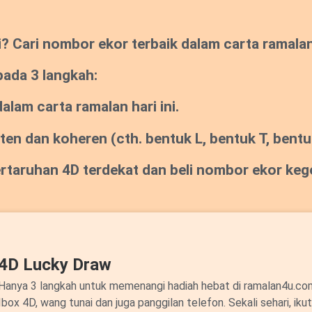
Cari nombor ekor terbaik dalam carta ramalan s
pada 3 langkah:
lam carta ramalan hari ini.
sten dan koheren
(cth. bentuk L, bentuk T, bentuk
pertaruhan 4D terdekat dan beli nombor ekor ke
4D Lucky Draw
Hanya 3 langkah untuk memenangi hadiah hebat di ramalan4u.c
Ibox 4D, wang tunai dan juga panggilan telefon. Sekali sehari, ik