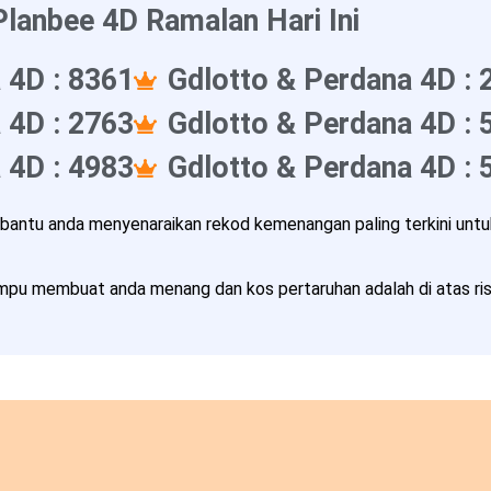
Planbee 4D Ramalan Hari Ini
 4D : 8361
Gdlotto & Perdana 4D : 
 4D : 2763
Gdlotto & Perdana 4D : 
 4D : 4983
Gdlotto & Perdana 4D : 
ntu anda menyenaraikan rekod kemenangan paling terkini untuk
pu membuat anda menang dan kos pertaruhan adalah di atas risi