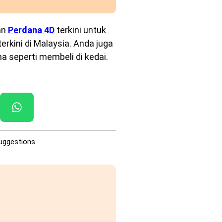
an
Perdana 4D
terkini untuk
rkini di Malaysia. Anda juga
a seperti membeli di kedai.
uggestions.