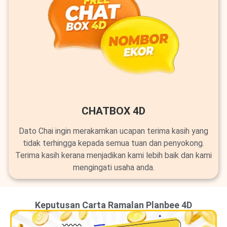
CHATBOX 4D
Dato Chai ingin merakamkan ucapan terima kasih yang
tidak terhingga kepada semua tuan dan penyokong.
Terima kasih kerana menjadikan kami lebih baik dan kami
mengingati usaha anda.
Keputusan Carta Ramalan Planbee 4D