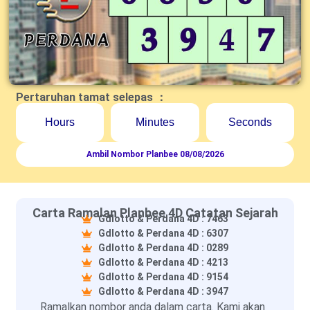
Pertaruhan tamat selepas ：
Hours
Minutes
Seconds
Ambil Nombor Planbee 08/08/2026
Carta Ramalan Planbee 4D Catatan Sejarah
Gdlotto & Perdana 4D : 7463
Gdlotto & Perdana 4D : 6307
Gdlotto & Perdana 4D : 0289
Gdlotto & Perdana 4D : 4213
Gdlotto & Perdana 4D : 9154
Gdlotto & Perdana 4D : 3947
Ramalkan nombor anda dalam carta. Kami akan