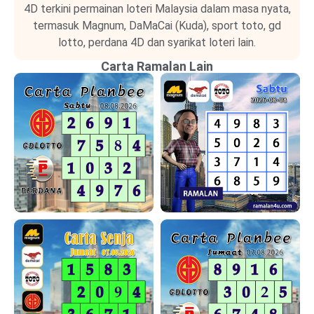
4D terkini permainan loteri Malaysia dalam masa nyata,
termasuk Magnum, DaMaCai (Kuda), sport toto, gd
lotto, perdana 4D dan syarikat loteri lain.
Carta Ramalan Lain