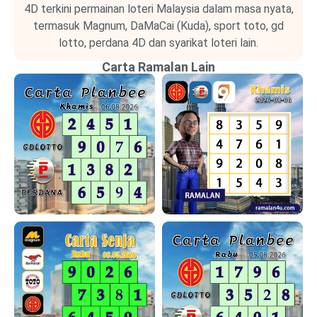
4D terkini permainan loteri Malaysia dalam masa nyata,
termasuk Magnum, DaMaCai (Kuda), sport toto, gd
lotto, perdana 4D dan syarikat loteri lain.
Carta Ramalan Lain