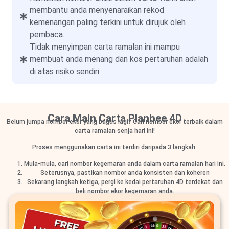
membantu anda menyenaraikan rekod
kemenangan paling terkini untuk dirujuk oleh
pembaca.
Tidak menyimpan carta ramalan ini mampu
membuat anda menang dan kos pertaruhan adalah
di atas risiko sendiri.
Cara Main Carta Planbee 4D
Belum jumpa nombor ekor yang bagus lagi? Cari nombor ekor terbaik dalam
carta ramalan senja hari ini!
Proses menggunakan carta ini terdiri daripada 3 langkah:
Mula-mula, cari nombor kegemaran anda dalam carta ramalan hari ini.
Seterusnya, pastikan nombor anda konsisten dan koheren
Sekarang langkah ketiga, pergi ke kedai pertaruhan 4D terdekat dan
beli nombor ekor kegemaran anda.