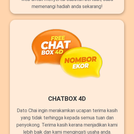
memenangi hadiah anda sekarang!
CHATBOX 4D
Dato Chai ingin merakamkan ucapan terima kasih
yang tidak terhingga kepada semua tuan dan
penyokong. Terima kasih kerana menjadikan kami
lebih baik dan kami mengingati usaha anda.