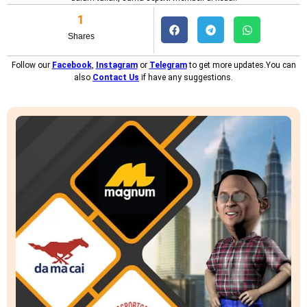
1
Shares
Follow our
F
acebook
,
Instagram
or
Telegram
to get more updates.You can
also
Contact Us
if have any suggestions.