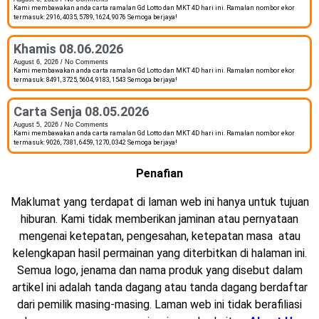
Kami membawakan anda carta ramalan Gd Lotto dan MKT 4D hari ini. Ramalan nombor ekor
termasuk: 2916, 4035, 5789, 1624, 9076 Semoga berjaya!
Khamis 08.06.2026
August 6, 2026
No Comments
Kami membawakan anda carta ramalan Gd Lotto dan MKT 4D hari ini. Ramalan nombor ekor
termasuk: 8491, 3725, 5604, 9183, 1543 Semoga berjaya!
Carta Senja 08.05.2026
August 5, 2026
No Comments
Kami membawakan anda carta ramalan Gd Lotto dan MKT 4D hari ini. Ramalan nombor ekor
termasuk: 9026, 7381, 6459, 1270, 0342 Semoga berjaya!
Penafian
Maklumat yang terdapat di laman web ini hanya untuk tujuan
hiburan. Kami tidak memberikan jaminan atau pernyataan
mengenai ketepatan, pengesahan, ketepatan masa atau
kelengkapan hasil permainan yang diterbitkan di halaman ini.
Semua logo, jenama dan nama produk yang disebut dalam
artikel ini adalah tanda dagang atau tanda dagang berdaftar
dari pemilik masing-masing. Laman web ini tidak berafiliasi