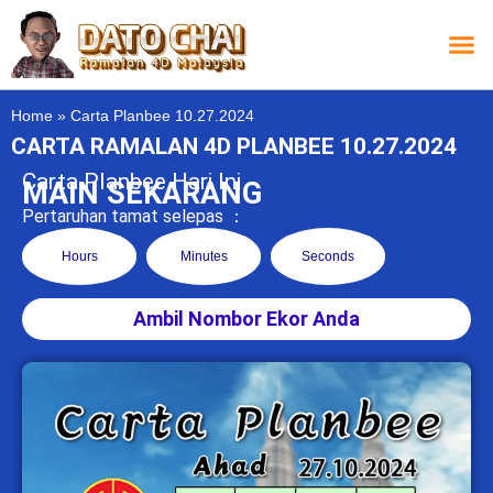
Carta L
Carta 
Carta
Carta S
Lucky D
Lucky
Chatbox 4D
Home
»
Carta Planbee 10.27.2024
CARTA RAMALAN 4D PLANBEE 10.27.2024
Carta Planbee Hari Ini
MAIN SEKARANG
Pertaruhan tamat selepas ：
Hours
Minutes
Seconds
Ambil Nombor Ekor Anda