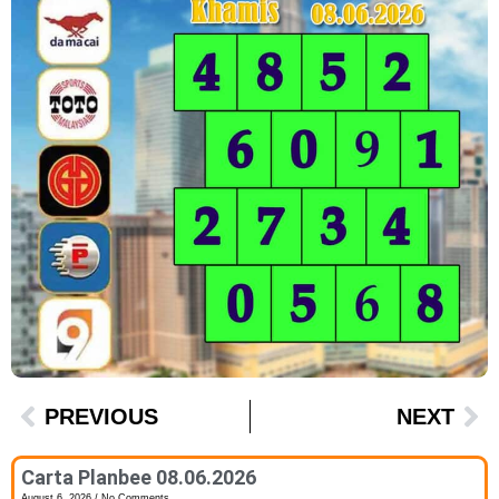
PREVIOUS
NEXT
Carta Planbee 08.06.2026
August 6, 2026
No Comments