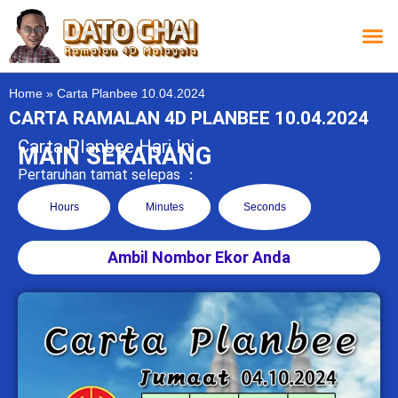
Carta L
Carta 
Carta
Carta S
Lucky D
Lucky
Chatbox 4D
Home
»
Carta Planbee 10.04.2024
CARTA RAMALAN 4D PLANBEE 10.04.2024
Carta Planbee Hari Ini
MAIN SEKARANG
Pertaruhan tamat selepas ：
Hours
Minutes
Seconds
Ambil Nombor Ekor Anda