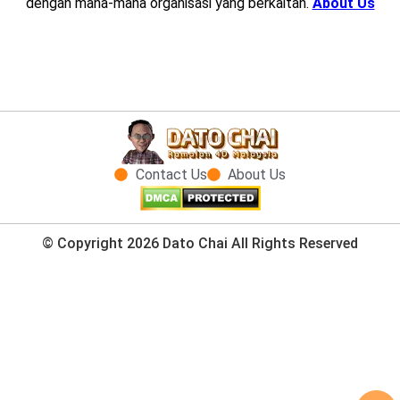
dengan mana-mana organisasi yang berkaitan.
About Us
Contact Us
About Us
© Copyright 2026 Dato Chai All Rights Reserved