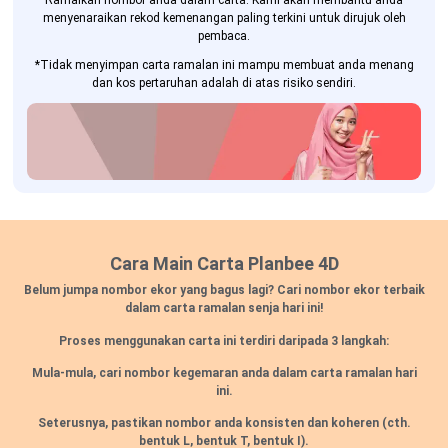
Ramalkan nombor anda dalam carta. Kami akan membantu anda
menyenaraikan rekod kemenangan paling terkini untuk dirujuk oleh
pembaca.
*Tidak menyimpan carta ramalan ini mampu membuat anda menang
dan kos pertaruhan adalah di atas risiko sendiri.
Cara Main Carta Planbee 4D
Belum jumpa nombor ekor yang bagus lagi? Cari nombor ekor terbaik
dalam carta ramalan senja hari ini!
Proses menggunakan carta ini terdiri daripada 3 langkah:
Mula-mula, cari nombor kegemaran anda dalam carta ramalan hari
ini.
Seterusnya, pastikan nombor anda konsisten dan koheren
(cth.
bentuk L, bentuk T, bentuk I).