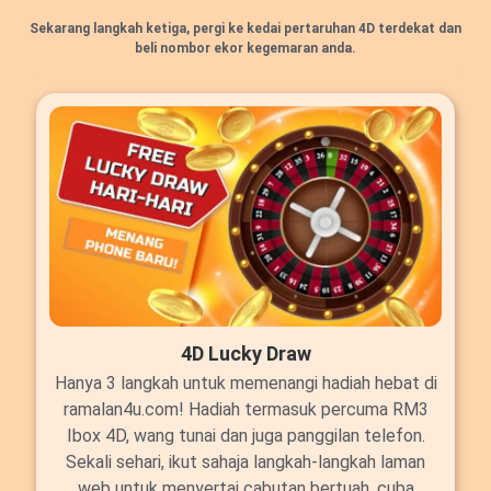
Sekarang langkah ketiga, pergi ke kedai pertaruhan 4D terdekat dan
beli nombor ekor kegemaran anda.
4D Lucky Draw
Hanya 3 langkah untuk memenangi hadiah hebat di
ramalan4u.com! Hadiah termasuk percuma RM3
Ibox 4D, wang tunai dan juga panggilan telefon.
Sekali sehari, ikut sahaja langkah-langkah laman
web untuk menyertai cabutan bertuah, cuba