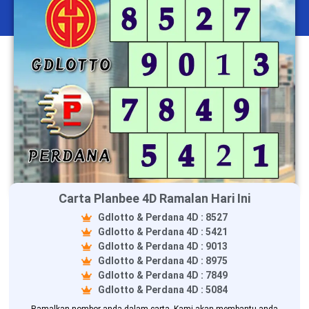
Carta Planbee 4D Ramalan Hari Ini
Gdlotto & Perdana 4D : 8527
Gdlotto & Perdana 4D : 5421
Gdlotto & Perdana 4D : 9013
Gdlotto & Perdana 4D : 8975
Gdlotto & Perdana 4D : 7849
Gdlotto & Perdana 4D : 5084