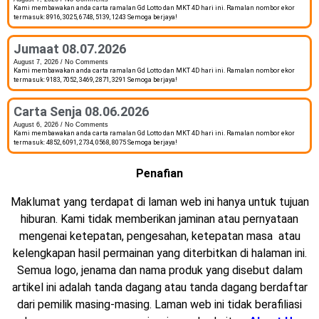
Kami membawakan anda carta ramalan Gd Lotto dan MKT 4D hari ini. Ramalan nombor ekor
termasuk: 8916, 3025, 6748, 5139, 1243 Semoga berjaya!
Jumaat 08.07.2026
August 7, 2026
No Comments
Kami membawakan anda carta ramalan Gd Lotto dan MKT 4D hari ini. Ramalan nombor ekor
termasuk: 9183, 7052, 3469, 2871, 3291 Semoga berjaya!
Carta Senja 08.06.2026
August 6, 2026
No Comments
Kami membawakan anda carta ramalan Gd Lotto dan MKT 4D hari ini. Ramalan nombor ekor
termasuk: 4852, 6091, 2734, 0568, 8075 Semoga berjaya!
Penafian
Maklumat yang terdapat di laman web ini hanya untuk tujuan
hiburan. Kami tidak memberikan jaminan atau pernyataan
mengenai ketepatan, pengesahan, ketepatan masa atau
kelengkapan hasil permainan yang diterbitkan di halaman ini.
Semua logo, jenama dan nama produk yang disebut dalam
artikel ini adalah tanda dagang atau tanda dagang berdaftar
dari pemilik masing-masing. Laman web ini tidak berafiliasi