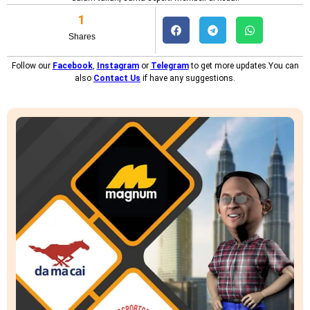
1
Shares
Follow our
F
acebook
,
Instagram
or
Telegram
to get more updates.You can
also
Contact Us
if have any suggestions.