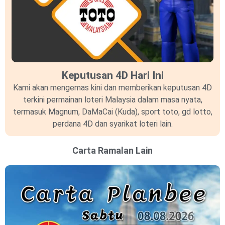
Keputusan 4D Hari Ini
Kami akan mengemas kini dan memberikan keputusan 4D
terkini permainan loteri Malaysia dalam masa nyata,
termasuk Magnum, DaMaCai (Kuda), sport toto, gd lotto,
perdana 4D dan syarikat loteri lain.
Carta Ramalan Lain