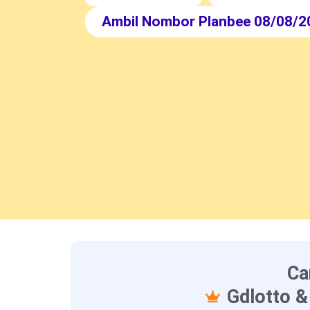
Ambil Nombor Planbee 08/08/2
Ca
Gdlotto &