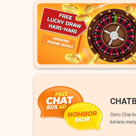
CHATB
Dato Chai i
kerana menj