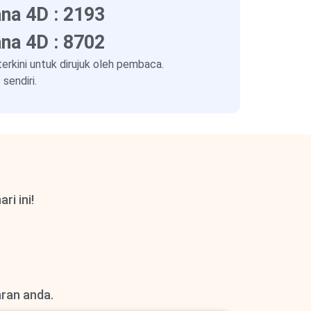
na 4D : 2193
na 4D : 8702
kini untuk dirujuk oleh pembaca.
sendiri.
i ini!
aran anda.