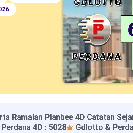
026
rta Ramalan Planbee 4D Catatan Seja
 Perdana 4D : 5028
Gdlotto & Perda