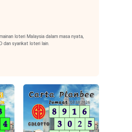
ainan loteri Malaysia dalam masa nyata,
an syarikat loteri lain.