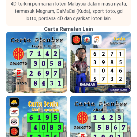
4D terkini permainan loteri Malaysia dalam masa nyata,
termasuk Magnum, DaMaCai (Kuda), sport toto, gd
lotto, perdana 4D dan syarikat loteri lain.
Carta Ramalan Lain