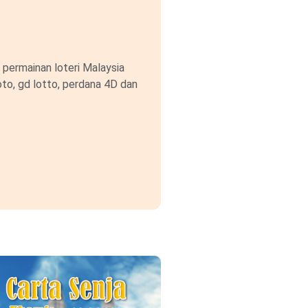
permainan loteri Malaysia
to, gd lotto, perdana 4D dan