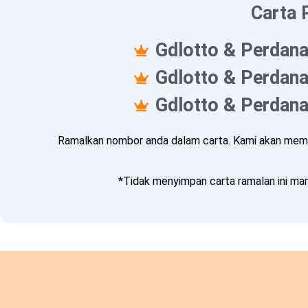
Carta 
Gdlotto & Perdana
Gdlotto & Perdana
Gdlotto & Perdana
Ramalkan nombor anda dalam carta. Kami akan memba
*Tidak menyimpan carta ramalan ini mam