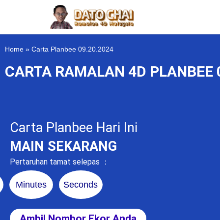
Home
»
Carta Planbee 09.20.2024
CARTA RAMALAN 4D PLANBEE 0
Carta Planbee Hari Ini
MAIN SEKARANG
Pertaruhan tamat selepas ：
Minutes
Seconds
Ambil Nombor Ekor Anda