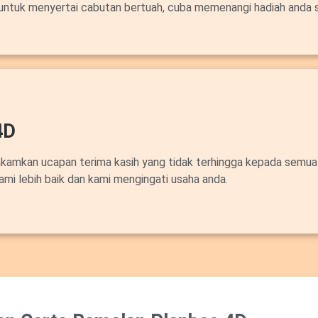
untuk menyertai cabutan bertuah, cuba memenangi hadiah anda 
4D
akamkan ucapan terima kasih yang tidak terhingga kepada semua
ami lebih baik dan kami mengingati usaha anda.