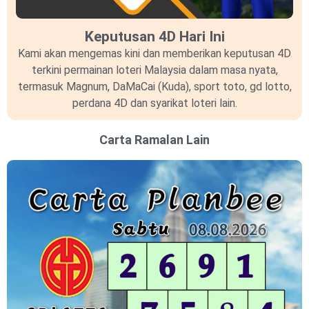
Keputusan 4D Hari Ini
Kami akan mengemas kini dan memberikan keputusan 4D
terkini permainan loteri Malaysia dalam masa nyata,
termasuk Magnum, DaMaCai (Kuda), sport toto, gd lotto,
perdana 4D dan syarikat loteri lain.
Carta Ramalan Lain