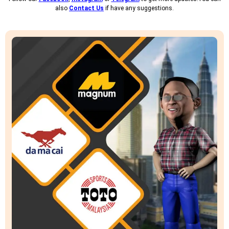
also
Contact Us
if have any suggestions.