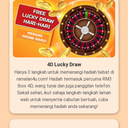
4D Lucky Draw
Hanya 3 langkah untuk memenangi hadiah hebat di
ramalan4u.com! Hadiah termasuk percuma RM3
Ibox 4D, wang tunai dan juga panggilan telefon.
Sekali sehari, ikut sahaja langkah-langkah laman
web untuk menyertai cabutan bertuah, cuba
memenangi hadiah anda sekarang!