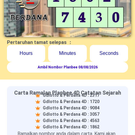
Pertaruhan tamat selepas ：
Hours
Minutes
Seconds
Ambil Nombor Planbee 08/08/2026
Carta Ramalan Planbee 4D Catatan Sejarah
Gdlotto & Perdana 4D : 2317
Gdlotto & Perdana 4D : 1720
Gdlotto & Perdana 4D : 9084
Gdlotto & Perdana 4D : 3057
Gdlotto & Perdana 4D : 4563
Gdlotto & Perdana 4D : 1862
Ramalkan nombor anda dalam carta. Kami akan