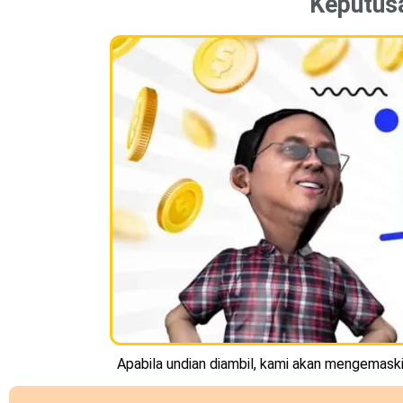
Keputus
Apabila undian diambil, kami akan mengemaskin