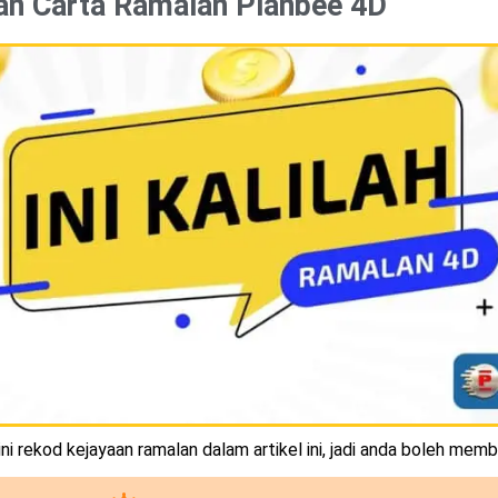
an Carta Ramalan Planbee 4D
i rekod kejayaan ramalan dalam artikel ini, jadi anda boleh memb