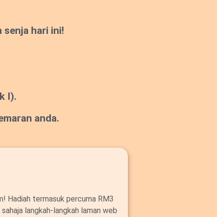
enja hari ini!
 I).
gemaran anda.
om! Hadiah termasuk percuma RM3
ut sahaja langkah-langkah laman web