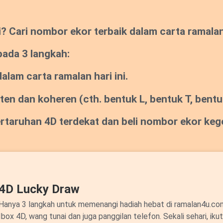
Cari nombor ekor terbaik dalam carta ramalan s
pada 3 langkah:
lam carta ramalan hari ini.
sten dan koheren
(cth. bentuk L, bentuk T, bentuk
pertaruhan 4D terdekat dan beli nombor ekor ke
4D Lucky Draw
Hanya 3 langkah untuk memenangi hadiah hebat di ramalan4u.c
Ibox 4D, wang tunai dan juga panggilan telefon. Sekali sehari, ik