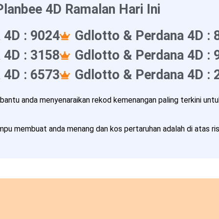
Planbee 4D Ramalan Hari Ini
 4D : 9024
Gdlotto & Perdana 4D : 
 4D : 3158
Gdlotto & Perdana 4D : 
 4D : 6573
Gdlotto & Perdana 4D : 
ntu anda menyenaraikan rekod kemenangan paling terkini untuk
pu membuat anda menang dan kos pertaruhan adalah di atas risi