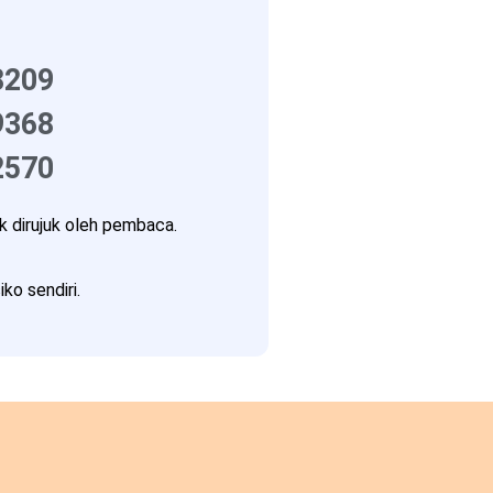
8209
9368
2570
 dirujuk oleh pembaca.
ko sendiri.