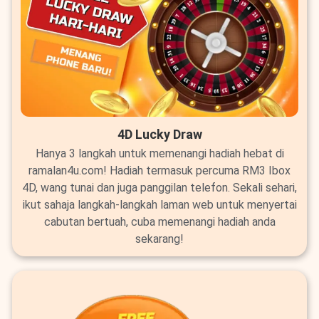
4D Lucky Draw
Hanya 3 langkah untuk memenangi hadiah hebat di
ramalan4u.com! Hadiah termasuk percuma RM3 Ibox
4D, wang tunai dan juga panggilan telefon. Sekali sehari,
ikut sahaja langkah-langkah laman web untuk menyertai
cabutan bertuah, cuba memenangi hadiah anda
sekarang!