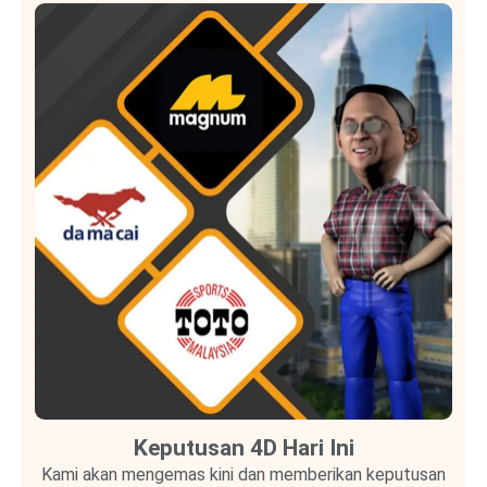
Keputusan 4D Hari Ini
Kami akan mengemas kini dan memberikan keputusan