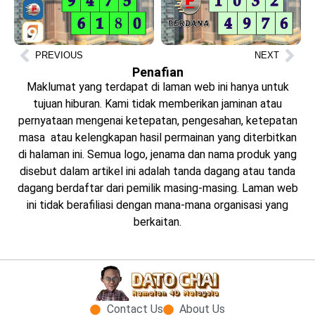
PREVIOUS
NEXT
Penafian
Maklumat yang terdapat di laman web ini hanya untuk
tujuan hiburan. Kami tidak memberikan jaminan atau
pernyataan mengenai ketepatan, pengesahan, ketepatan
masa atau kelengkapan hasil permainan yang diterbitkan
di halaman ini. Semua logo, jenama dan nama produk yang
disebut dalam artikel ini adalah tanda dagang atau tanda
dagang berdaftar dari pemilik masing-masing. Laman web
ini tidak berafiliasi dengan mana-mana organisasi yang
berkaitan.
Contact Us
About Us