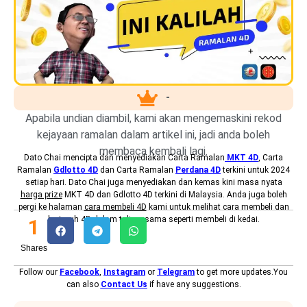
-
Apabila undian diambil, kami akan mengemaskini rekod
kejayaan ramalan dalam artikel ini, jadi anda boleh
membaca kembali lagi.
Dato Chai mencipta dan menyediakan
Carta Ramalan
MKT 4D
, Carta
Ramalan
Gdlotto 4D
dan Carta Ramalan
Perdana 4D
terkini untuk 2024
setiap hari. Dato Chai juga menyediakan dan kemas kini masa nyata
harga prize
MKT 4D dan Gdlotto 4D terkini di Malaysia. Anda juga boleh
pergi ke halaman
cara membeli 4D
kami untuk melihat cara membeli dan
bertaruh 4D dalam talian, sama seperti membeli di kedai.
1
Shares
Follow our
Facebook
,
Instagram
or
Telegram
to get more updates.You
can also
Contact Us
if have any suggestions.