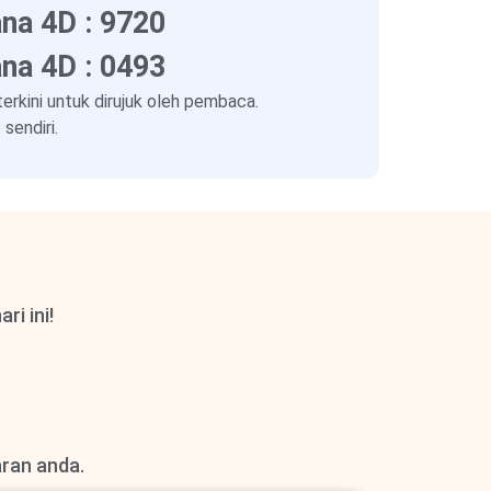
na 4D : 9720
na 4D : 0493
kini untuk dirujuk oleh pembaca.
sendiri.
i ini!
aran anda.