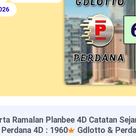
026
rta Ramalan Planbee 4D Catatan Seja
 Perdana 4D : 1960
Gdlotto & Perda