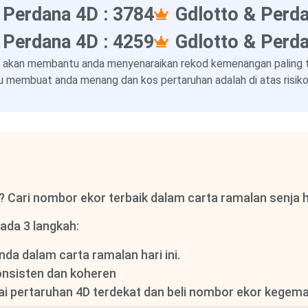
 Perdana 4D : 3784
Gdlotto & Perda
 Perdana 4D : 4259
Gdlotto & Perda
 akan membantu anda menyenaraikan rekod kemenangan paling ter
 membuat anda menang dan kos pertaruhan adalah di atas risiko 
Cari nombor ekor terbaik dalam carta ramalan senja har
ada 3 langkah:
a dalam carta ramalan hari ini.
onsisten dan koheren
dai pertaruhan 4D terdekat dan beli nombor ekor kegem