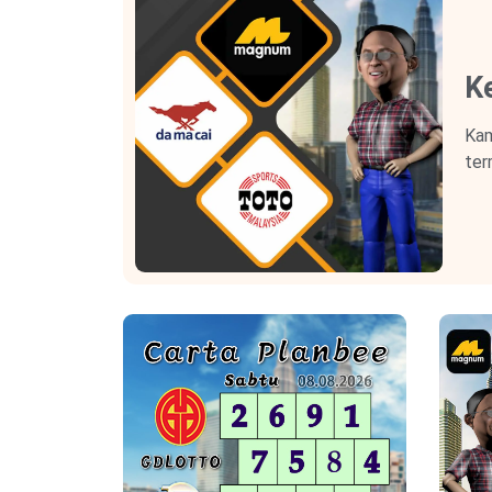
Ke
Kam
ter