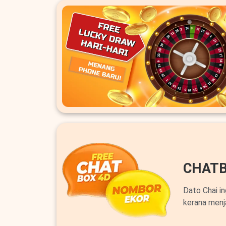
CHATB
Dato Chai i
kerana menj