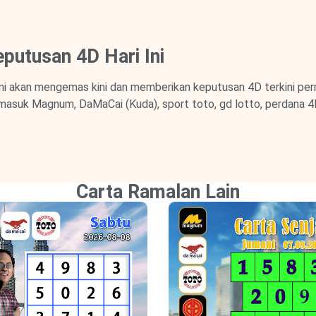
putusan 4D Hari Ini
i akan mengemas kini dan memberikan keputusan 4D terkini perm
masuk Magnum, DaMaCai (Kuda), sport toto, gd lotto, perdana 4D d
Carta Ramalan Lain