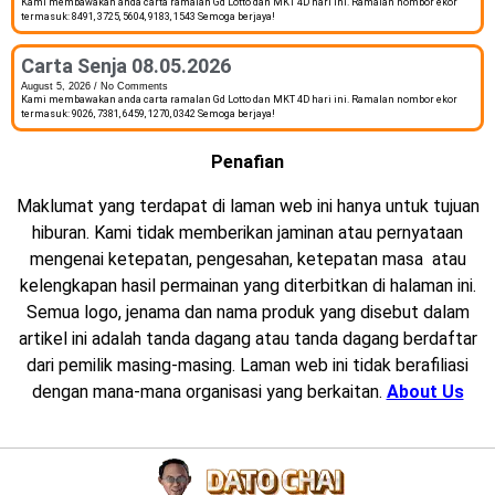
Kami membawakan anda carta ramalan Gd Lotto dan MKT 4D hari ini. Ramalan nombor ekor
termasuk: 8491, 3725, 5604, 9183, 1543 Semoga berjaya!
Carta Senja 08.05.2026
August 5, 2026
No Comments
Kami membawakan anda carta ramalan Gd Lotto dan MKT 4D hari ini. Ramalan nombor ekor
termasuk: 9026, 7381, 6459, 1270, 0342 Semoga berjaya!
Penafian
Maklumat yang terdapat di laman web ini hanya untuk tujuan
hiburan. Kami tidak memberikan jaminan atau pernyataan
mengenai ketepatan, pengesahan, ketepatan masa atau
kelengkapan hasil permainan yang diterbitkan di halaman ini.
Semua logo, jenama dan nama produk yang disebut dalam
artikel ini adalah tanda dagang atau tanda dagang berdaftar
dari pemilik masing-masing. Laman web ini tidak berafiliasi
dengan mana-mana organisasi yang berkaitan.
About Us