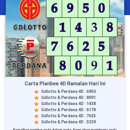
Carta Planbee 4D Ramalan Hari Ini
Gdlotto & Perdana 4D : 6950
Gdlotto & Perdana 4D : 8091
Gdlotto & Perdana 4D : 1438
Gdlotto & Perdana 4D : 6178
Gdlotto & Perdana 4D : 7625
Gdlotto & Perdana 4D : 5329