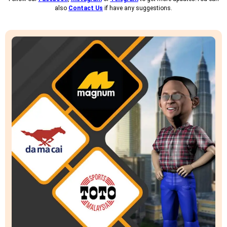
also
Contact Us
if have any suggestions.