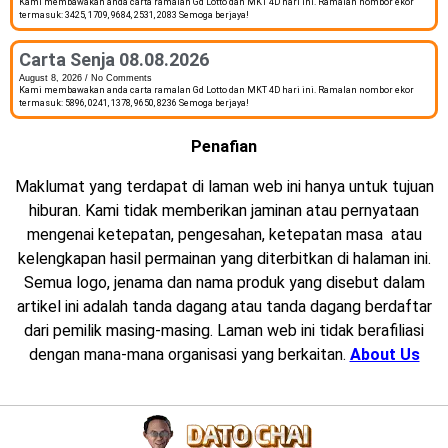
Kami membawakan anda carta ramalan Gd Lotto dan MKT 4D hari ini. Ramalan nombor ekor
termasuk: 3425, 1709, 9684, 2531, 2083 Semoga berjaya!
Carta Senja 08.08.2026
August 8, 2026
No Comments
Kami membawakan anda carta ramalan Gd Lotto dan MKT 4D hari ini. Ramalan nombor ekor
termasuk: 5896, 0241, 1378, 9650, 8236 Semoga berjaya!
Penafian
Maklumat yang terdapat di laman web ini hanya untuk tujuan
hiburan. Kami tidak memberikan jaminan atau pernyataan
mengenai ketepatan, pengesahan, ketepatan masa atau
kelengkapan hasil permainan yang diterbitkan di halaman ini.
Semua logo, jenama dan nama produk yang disebut dalam
artikel ini adalah tanda dagang atau tanda dagang berdaftar
dari pemilik masing-masing. Laman web ini tidak berafiliasi
dengan mana-mana organisasi yang berkaitan.
About Us