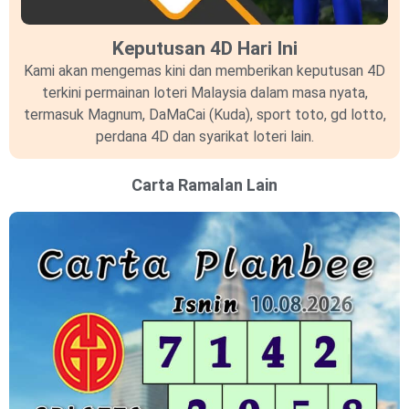
Keputusan 4D Hari Ini
Kami akan mengemas kini dan memberikan keputusan 4D
terkini permainan loteri Malaysia dalam masa nyata,
termasuk Magnum, DaMaCai (Kuda), sport toto, gd lotto,
perdana 4D dan syarikat loteri lain.
Carta Ramalan Lain