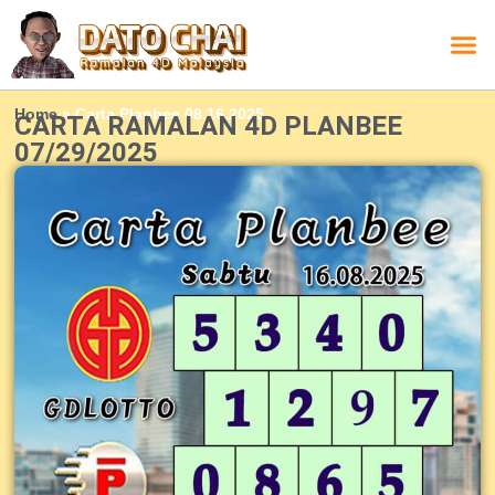
Carta L
Carta 
Carta
Carta S
Lucky D
Lucky
Chatbox 4D
Home
»
Carta Planbee 08.16.2025
CARTA RAMALAN 4D PLANBEE
07/29/2025