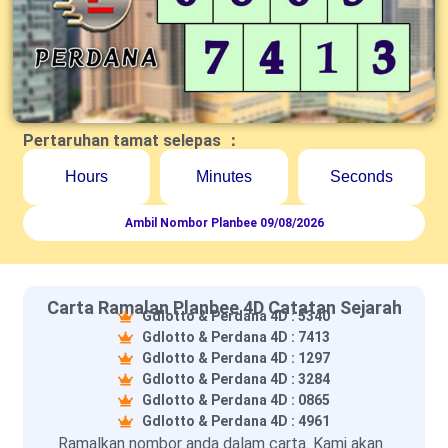
Pertaruhan tamat selepas ：
Hours
Minutes
Seconds
Ambil Nombor Planbee 09/08/2026
Carta Ramalan Planbee 4D Catatan Sejarah
Gdlotto & Perdana 4D : 5340
Gdlotto & Perdana 4D : 7413
Gdlotto & Perdana 4D : 1297
Gdlotto & Perdana 4D : 3284
Gdlotto & Perdana 4D : 0865
Gdlotto & Perdana 4D : 4961
Ramalkan nombor anda dalam carta. Kami akan