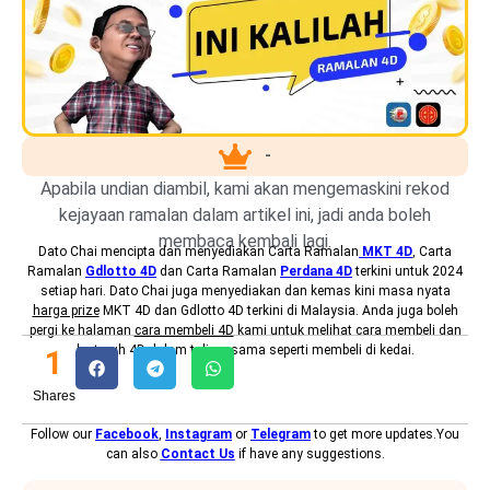
-
Apabila undian diambil, kami akan mengemaskini rekod
kejayaan ramalan dalam artikel ini, jadi anda boleh
membaca kembali lagi.
Dato Chai mencipta dan menyediakan
Carta Ramalan
MKT 4D
, Carta
Ramalan
Gdlotto 4D
dan Carta Ramalan
Perdana 4D
terkini untuk 2024
setiap hari. Dato Chai juga menyediakan dan kemas kini masa nyata
harga prize
MKT 4D dan Gdlotto 4D terkini di Malaysia. Anda juga boleh
pergi ke halaman
cara membeli 4D
kami untuk melihat cara membeli dan
bertaruh 4D dalam talian, sama seperti membeli di kedai.
1
Shares
Follow our
Facebook
,
Instagram
or
Telegram
to get more updates.You
can also
Contact Us
if have any suggestions.