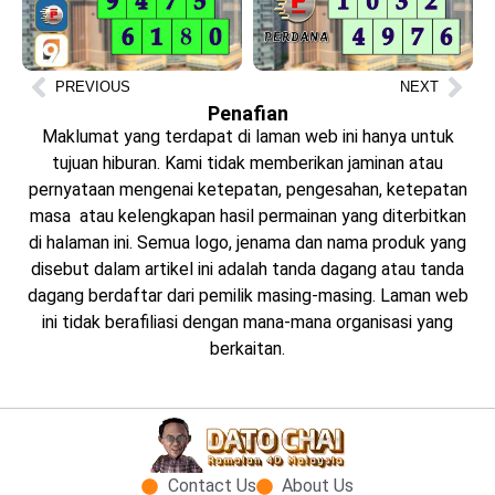
PREVIOUS
NEXT
Penafian
Maklumat yang terdapat di laman web ini hanya untuk
tujuan hiburan. Kami tidak memberikan jaminan atau
pernyataan mengenai ketepatan, pengesahan, ketepatan
masa atau kelengkapan hasil permainan yang diterbitkan
di halaman ini. Semua logo, jenama dan nama produk yang
disebut dalam artikel ini adalah tanda dagang atau tanda
dagang berdaftar dari pemilik masing-masing. Laman web
ini tidak berafiliasi dengan mana-mana organisasi yang
berkaitan.
Contact Us
About Us