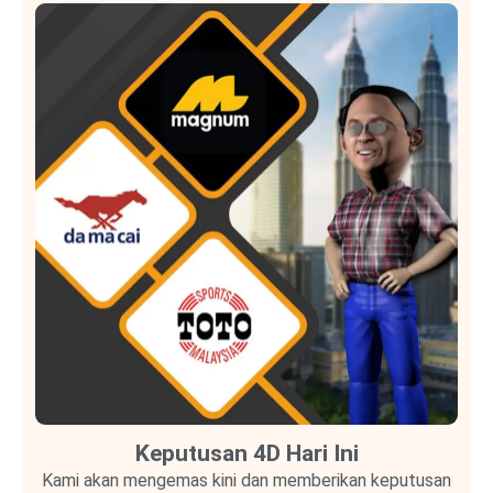
Keputusan 4D Hari Ini
Kami akan mengemas kini dan memberikan keputusan