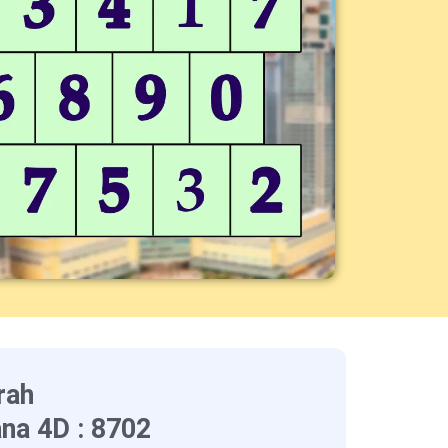
rah
na 4D : 8702