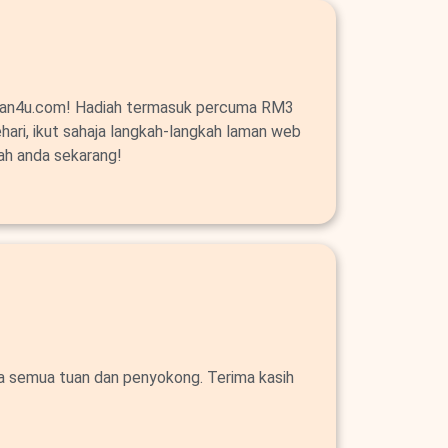
alan4u.com! Hadiah termasuk percuma RM3
ehari, ikut sahaja langkah-langkah laman web
ah anda sekarang!
da semua tuan dan penyokong. Terima kasih