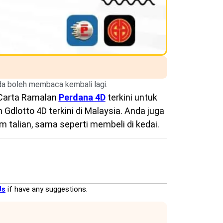
nda boleh membaca kembali lagi.
Carta Ramalan
Perdana 4D
terkini untuk
Gdlotto 4D terkini di Malaysia. Anda juga
 talian, sama seperti membeli di kedai.
Us
if have any suggestions.