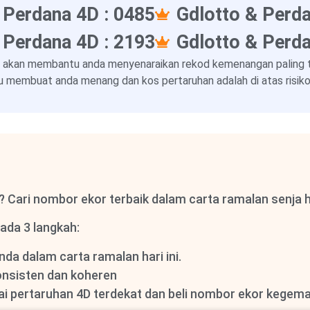
 Perdana 4D : 0485
Gdlotto & Perda
 Perdana 4D : 2193
Gdlotto & Perda
 akan membantu anda menyenaraikan rekod kemenangan paling ter
 membuat anda menang dan kos pertaruhan adalah di atas risiko 
Cari nombor ekor terbaik dalam carta ramalan senja har
ada 3 langkah:
a dalam carta ramalan hari ini.
onsisten dan koheren
dai pertaruhan 4D terdekat dan beli nombor ekor kegem