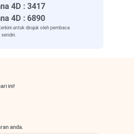
na 4D : 3417
na 4D : 6890
kini untuk dirujuk oleh pembaca.
sendiri.
i ini!
aran anda.