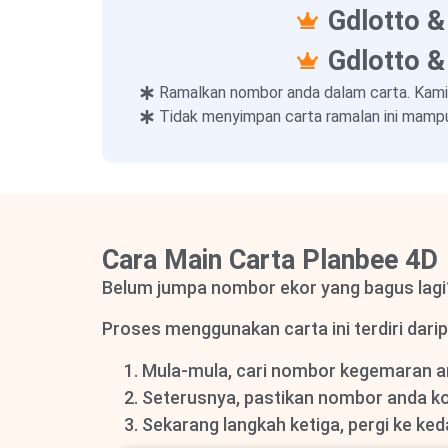
Gdlotto &
Gdlotto &
Ramalkan nombor anda dalam carta. Kami
Tidak menyimpan carta ramalan ini mampu
Cara Main Carta Planbee 4D
Belum jumpa nombor ekor yang bagus lagi? 
Proses menggunakan carta ini terdiri darip
Mula-mula, cari nombor kegemaran and
Seterusnya, pastikan nombor anda k
Sekarang langkah ketiga, pergi ke ke