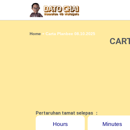
Home
»
Carta Planbee 08.10.2025
CART
Pertaruhan tamat selepas ：
Hours
Minutes